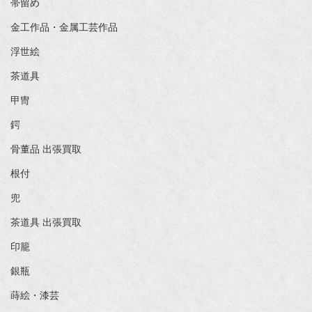
帯留め
金工作品・金属工芸作品
浮世絵
茶道具
甲冑
鍔
骨董品 出張買取
根付
兜
茶道具 出張買取
印籠
銀瓶
蒔絵・漆芸