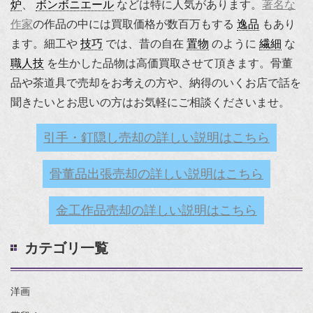
炉
、
ボンボニエール
などは特に人気があります。
著名な
作家
の作品の中には買取価格が数百万もする
逸品
もあり
ます。細工や
技巧
では、昔の自在
置物
のように
繊細
な
職人技
を生かした品物は高価買取させて頂きます。骨董
品や茶道具で売却をお考えの方や、納得のいくお店で話を
聞きたいとお思いの方はお気軽にご相談くださいませ。
引手・釘隠し売却の詳しい説明はこちら
骨董品出張売却の詳しい説明はこちら
金工作品売却の詳しい説明はこちら
カテゴリ一覧
洋画