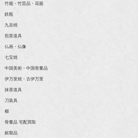
竹籠・竹芸品・花籠
鉄瓶
九谷焼
煎茶道具
仏画・仏像
七宝焼
中国美術・中国骨董品
伊万里焼・古伊万里
抹茶道具
刀装具
櫛
骨董品 宅配買取
銀製品