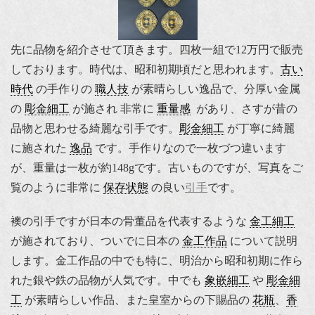
先に品物を紹介させて頂きます。四枚一組で12万円で販売
しております。時代は、昭和初期頃だと思われます。
古い
時代
の手作りの
職人技
が素晴らしい逸品で、分厚い金属
の
彫金細工
が施され 非常に
重量感
があり、さすが昔の
品物と思わせる綺麗な引手です。
彫金細工
が丁寧に綺麗
に施された
逸品
です。手作りなので一枚づつ違います
が、重量は一枚が約148gです。古いものですが、写真をご
覧のように非常に
保存状態
の良い
引手
です。
襖の引手ですが日本の骨董品を代表するような
金工細工
が施されており、ついでに日本の
金工作品
について説明
します。金工作品の中でも特に、明治から昭和初期に作ら
れた銀や鉄の品物が人気です。中でも
象嵌細工
や
彫金細
工
が素晴らしい作品、また皇室からの下賜品の
花瓶
、
香