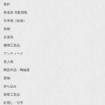
香炉
茶道具 宅配買取
日本画（絵画）
茶碗
古道具
珊瑚工芸品
アンティーク
美人画
陶芸作品・陶磁器
置物
持ち込み
翡翠工芸品
釘隠し・引手