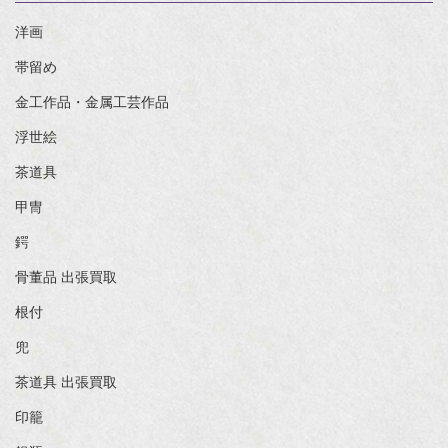
洋画
帯留め
金工作品・金属工芸作品
浮世絵
茶道具
甲冑
鍔
骨董品 出張買取
根付
兜
茶道具 出張買取
印籠