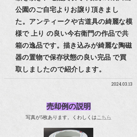
公園のご自宅よりお譲り頂きまし
た。アンティークや古道具の綺麗な模
様で 上り の良い今右衛門の作品で共
箱の逸品です。描き込みが綺麗な陶磁
器の置物で保存状態の良い完品 で買
取しましたので紹介します。
2024.03.13
売却例の説明
写真が5枚あります。くわしくは
こちら