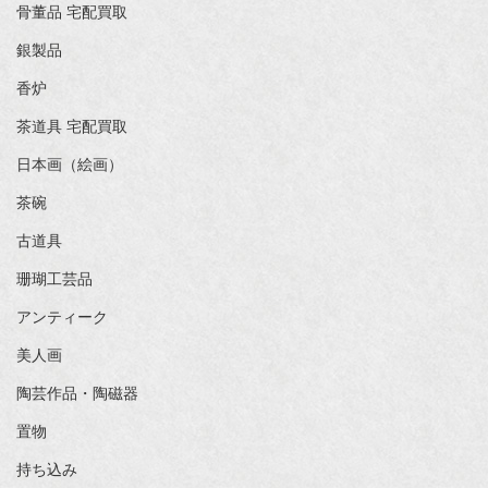
骨董品 宅配買取
銀製品
香炉
茶道具 宅配買取
日本画（絵画）
茶碗
古道具
珊瑚工芸品
アンティーク
美人画
陶芸作品・陶磁器
置物
持ち込み