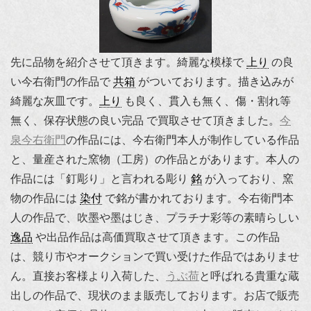
先に品物を紹介させて頂きます。綺麗な模様で
上り
の良
い今右衛門の作品で
共箱
がついております。描き込みが
綺麗な灰皿です。
上り
も良く、貫入も無く、傷・割れ等
無く、保存状態の良い完品 で買取させて頂きました。
今
泉今右衛門
の作品には、今右衛門本人が制作している作品
と、量産された窯物（工房）の作品とがあります。本人の
作品には「釘彫り」と言われる彫り
銘
が入っており、窯
物の作品には
染付
で銘が書かれております。今右衛門本
人の作品で、吹墨や墨はじき、プラチナ彩等の素晴らしい
逸品
や出品作品は高価買取させて頂きます。この作品
は、競り市やオークションで買い受けた作品ではありませ
ん。直接お客様より入荷した、
うぶ荷
と呼ばれる貴重な蔵
出しの作品で、現状のまま販売しております。お店で販売