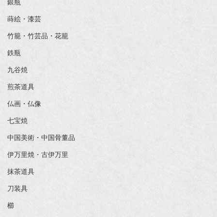
銀瓶
蒔絵・漆芸
竹籠・竹芸品・花籠
鉄瓶
九谷焼
煎茶道具
仏画・仏像
七宝焼
中国美術・中国骨董品
伊万里焼・古伊万里
抹茶道具
刀装具
櫛