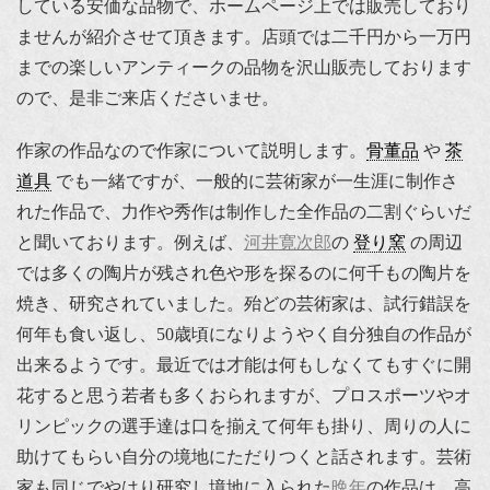
している安価な品物で、ホームページ上では販売しており
ませんが紹介させて頂きます。店頭では二千円から一万円
までの楽しいアンティークの品物を沢山販売しております
ので、是非ご来店くださいませ。
作家の作品なので作家について説明します。
骨董品
や
茶
道具
でも一緒ですが、一般的に芸術家が一生涯に制作さ
れた作品で、力作や秀作は制作した全作品の二割ぐらいだ
と聞いております。例えば、
河井寛次郎
の
登り窯
の周辺
では多くの陶片が残され色や形を探るのに何千もの陶片を
焼き、研究されていました。殆どの芸術家は、試行錯誤を
何年も食い返し、50歳頃になりようやく自分独自の作品が
出来るようです。最近では才能は何もしなくてもすぐに開
花すると思う若者も多くおられますが、プロスポーツやオ
リンピックの選手達は口を揃えて何年も掛り、周りの人に
助けてもらい自分の境地にただりつくと話されます。芸術
家も同じでやはり研究し境地に入られた
晩年
の作品は、高