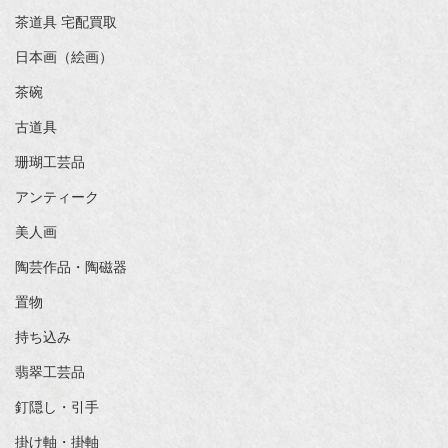
茶道具 宅配買取
日本画（絵画）
茶碗
古道具
珊瑚工芸品
アンティーク
美人画
陶芸作品・陶磁器
置物
持ち込み
翡翠工芸品
釘隠し・引手
掛け軸・掛軸