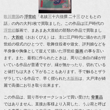
歌川豊国
の
浮世絵
「名妓三十六佳撰 二十三 ひともとの
話」の内の大判1枚で買取ました。この作品は江戸時代の
浮世絵
版画で、まあまあ大首絵の部類の作品で買取まし
た。
大首絵
（おおくびえ）は、主に江戸時代に描かれた浮
世絵の様式のひとつで、歌舞伎役者や遊女、評判娘などを
半身像や胸像として捉えて描いた浮世絵
版画
の事を言い
ます。また、最初に作られたときは、周りに余白の縁が付
いている作品が普通ですが、縁が無かったり、切れている
と値打ちは大きく下がることもあります。手で触るとザラ
ザラしている作品で、早く摺られた
木版画
は、大戸津が綺
麗で高価にお引き取り出来ます。
この作品は、競り市やオークションで買い受けた
骨董品
ではありません。直接お客様より入荷した、うぶ荷と呼ば