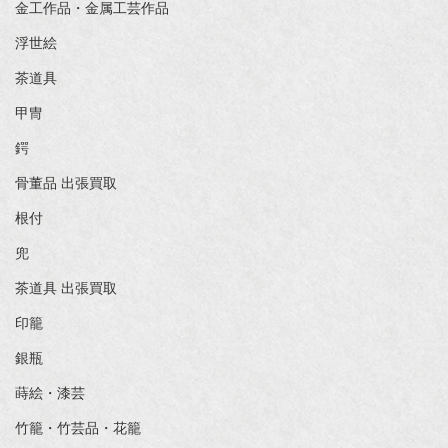
金工作品・金属工芸作品
浮世絵
茶道具
甲冑
鍔
骨董品 出張買取
根付
兜
茶道具 出張買取
印籠
銀瓶
蒔絵・漆芸
竹籠・竹芸品・花籠