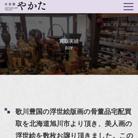
買取実績
BUY
歌川豊国の浮世絵版画の骨董品宅配買
取を北海道旭川市より頂き、美人画の
浮世絵を数枚お譲り頂きました。この