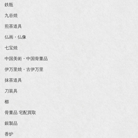
鉄瓶
九谷焼
煎茶道具
仏画・仏像
七宝焼
中国美術・中国骨董品
伊万里焼・古伊万里
抹茶道具
刀装具
櫛
骨董品 宅配買取
銀製品
香炉