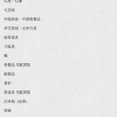
仏画・仏像
七宝焼
中国美術・中国骨董品
伊万里焼・古伊万里
抹茶道具
刀装具
櫛
骨董品 宅配買取
銀製品
香炉
茶道具 宅配買取
日本画（絵画）
茶碗