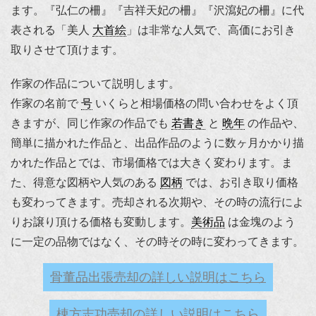
ます。『弘仁の柵』『吉祥天妃の柵』『沢瀉妃の柵』に代
表される「美人
大首絵
」は非常な人気で、高価にお引き
取りさせて頂けます。
作家の作品について説明します。
作家の名前で
号
いくらと相場価格の問い合わせをよく頂
きますが、同じ作家の作品でも
若書き
と
晩年
の作品や、
簡単に描かれた作品と、出品作品のように数ヶ月かかり描
かれた作品とでは、市場価格では大きく変わります。ま
た、得意な図柄や人気のある
図柄
では、お引き取り価格
も変わってきます。売却される次期や、その時の流行によ
りお譲り頂ける価格も変動します。
美術品
は金塊のよう
に一定の品物ではなく、その時その時に変わってきます。
骨董品出張売却の詳しい説明はこちら
棟方志功売却の詳しい説明はこちら