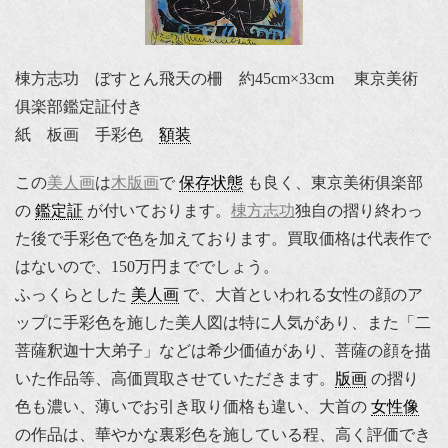
棟方志功 ぼすとん飛天の柵 約45cm×33cm 東京美術
俱楽部鑑定証付き
紙 板画 手彩色
額装
この
美人画
は
木版画
で
保存状態
も良く、東京美術俱楽部
の
鑑定証
が付いております。
棟方志功
独自の摺り終わっ
た後で手彩色で色を加えております。買取価格は代表作で
はないので、150万円まででしょう。
ふっくらとした
美人画
で、大首といわれる女性の顔のア
ップに手彩色を施した美人図は特に人気があり、また「二
菩薩釈迦十大弟子」などは希少価値があり、菩薩の顔を描
いた作品等、高価買取させていただきます。
版画
の摺り
色も濃い、薄いでお引き取り価格も違い、大首の
女性像
の作品は、華やかな裏彩色を施している程、高く評価でき