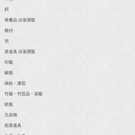
鍔
骨董品 出張買取
根付
兜
茶道具 出張買取
印籠
銀瓶
蒔絵・漆芸
竹籠・竹芸品・花籠
鉄瓶
九谷焼
煎茶道具