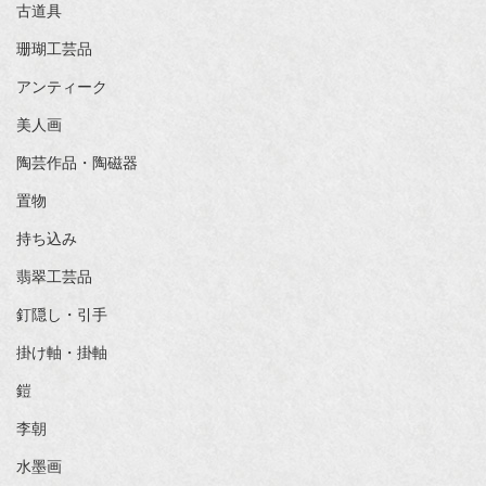
古道具
珊瑚工芸品
アンティーク
美人画
陶芸作品・陶磁器
置物
持ち込み
翡翠工芸品
釘隠し・引手
掛け軸・掛軸
鎧
李朝
水墨画