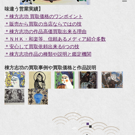
一
味違う営業実績】
＊棟方志功 買取価格のワンポイント
＊販売から買取の当店ならではの技
＊棟方志功の作品高価買取出来る理由
＊ＮＨＫ・和楽等、信頼あるメディア紹介多数
＊安心して買取依頼出来る6つの技
＊棟方志功作品の種類や説明と
鑑定機関
棟方志功の買取事例や買取価格と作品説明