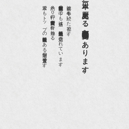
日本一、歴史ある
日本でもトップの祇園骨董街にある老舗の骨董店です。
約８０軒の古美術骨董商が軒を連ねる、
京都祇園骨董街の中でも当店は、歴史的保全地区に指定されています。
京都は千年も続いた都です。
京都祇園骨董街にあります。