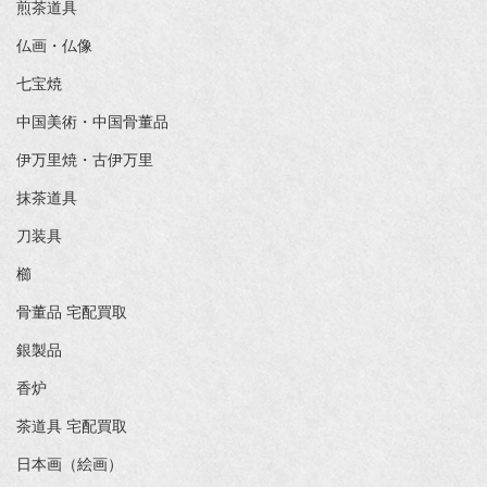
煎茶道具
仏画・仏像
七宝焼
中国美術・中国骨董品
伊万里焼・古伊万里
抹茶道具
刀装具
櫛
骨董品 宅配買取
銀製品
香炉
茶道具 宅配買取
日本画（絵画）