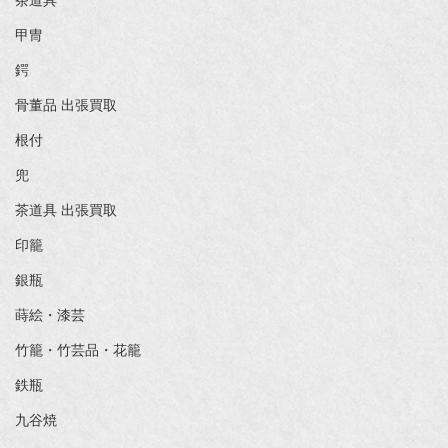
茶道具
甲冑
鍔
骨董品 出張買取
根付
兜
茶道具 出張買取
印籠
銀瓶
蒔絵・漆芸
竹籠・竹芸品・花籠
鉄瓶
九谷焼