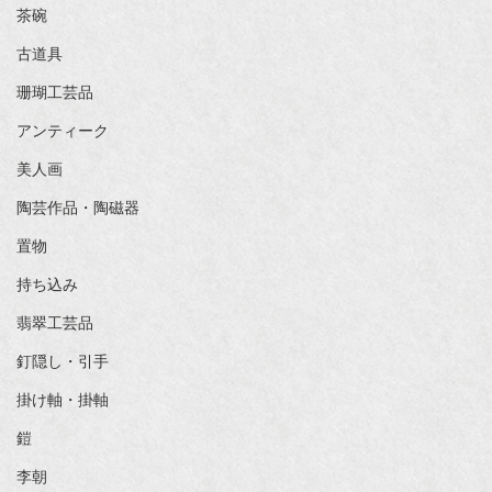
茶碗
古道具
珊瑚工芸品
アンティーク
美人画
陶芸作品・陶磁器
置物
持ち込み
翡翠工芸品
釘隠し・引手
掛け軸・掛軸
鎧
李朝