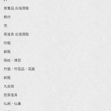
骨董品 出張買取
根付
兜
茶道具 出張買取
印籠
銀瓶
蒔絵・漆芸
竹籠・竹芸品・花籠
鉄瓶
九谷焼
煎茶道具
仏画・仏像