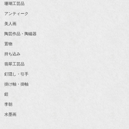
珊瑚工芸品
アンティーク
美人画
陶芸作品・陶磁器
置物
持ち込み
翡翠工芸品
釘隠し・引手
掛け軸・掛軸
鎧
李朝
水墨画