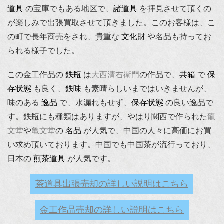
道具
の宝庫でもある地区で、
諸道具
を拝見させて頂くの
が楽しみで出張買取させて頂きました。このお客様は、こ
の町で長年商売をされ、貴重な
文化財
や名品も持ってお
られる様子でした。
この金工作品の
鉄瓶
は
大西清右衛門
の作品で、
共箱
で
保
存状態
も良く、
鉄味
も素晴らしいまではいきませんが、
味のある
逸品
で、水漏れもせず、
保存状態
の良い逸品で
す。鉄瓶にも種類はありますが、やはり関西で作られた
龍
文堂
や
亀文堂
の
名品
が人気で、中国の人々に高価にお買
い求め頂いております。中国でも中国茶が流行っており、
日本の
煎茶道具
が人気です。
茶道具出張売却の詳しい説明はこちら
金工作品売却の詳しい説明はこちら