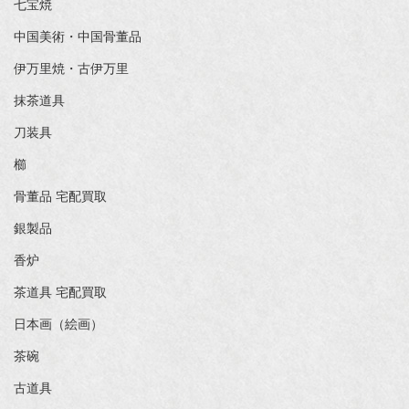
七宝焼
中国美術・中国骨董品
伊万里焼・古伊万里
抹茶道具
刀装具
櫛
骨董品 宅配買取
銀製品
香炉
茶道具 宅配買取
日本画（絵画）
茶碗
古道具