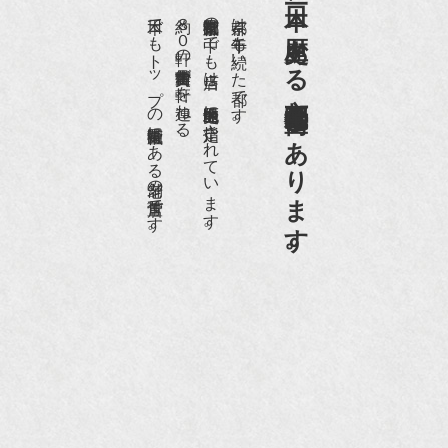
日本一、歴史ある
日本でもトップの祇園骨董街にある老舗の骨董店です。
約８０軒の古美術骨董商が軒を連ねる、
京都祇園骨董街の中でも当店は、歴史的保全地区に指定されています。
京都は千年も続いた都です。
京都祇園骨董街にあります。