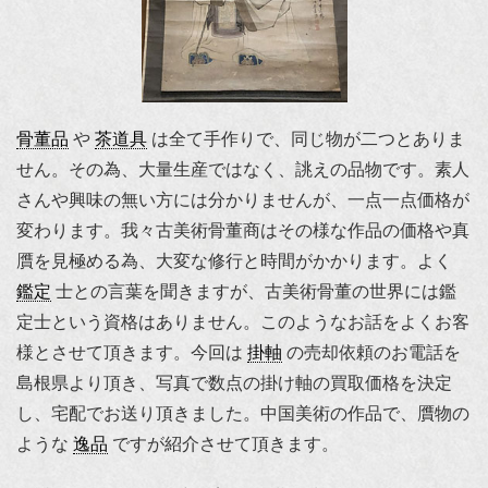
骨董品
や
茶道具
は全て手作りで、同じ物が二つとありま
せん。その為、大量生産ではなく、誂えの品物です。素人
さんや興味の無い方には分かりませんが、一点一点価格が
変わります。我々古美術骨董商はその様な作品の価格や真
贋を見極める為、大変な修行と時間がかかります。よく
鑑定
士との言葉を聞きますが、古美術骨董の世界には鑑
定士という資格はありません。このようなお話をよくお客
様とさせて頂きます。今回は
掛軸
の売却依頼のお電話を
島根県より頂き、写真で数点の掛け軸の買取価格を決定
し、宅配でお送り頂きました。中国美術の作品で、贋物の
ような
逸品
ですが紹介させて頂きます。