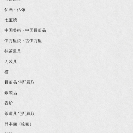
仏画・仏像
七宝焼
中国美術・中国骨董品
伊万里焼・古伊万里
抹茶道具
刀装具
櫛
骨董品 宅配買取
銀製品
香炉
茶道具 宅配買取
日本画（絵画）