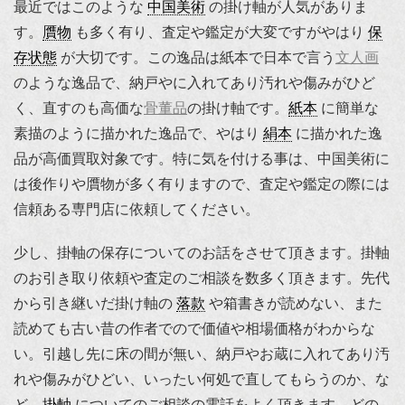
最近ではこのような
中国美術
の掛け軸が人気がありま
す。
贋物
も多く有り、査定や鑑定が大変ですがやはり
保
存状態
が大切です。この逸品は紙本で日本で言う
文人画
のような逸品で、納戸やに入れてあり汚れや傷みがひど
く、直すのも高価な
骨董品
の掛け軸です。
紙本
に簡単な
素描のように描かれた逸品で、やはり
絹本
に描かれた逸
品が高価買取対象です。特に気を付ける事は、中国美術に
は後作りや贋物が多く有りますので、査定や鑑定の際には
信頼ある専門店に依頼してください。
少し、掛軸の保存についてのお話をさせて頂きます。掛軸
のお引き取り依頼や査定のご相談を数多く頂きます。先代
から引き継いだ掛け軸の
落款
や箱書きが読めない、また
読めても古い昔の作者でので価値や相場価格がわからな
い。引越し先に床の間が無い、納戸やお蔵に入れてあり汚
れや傷みがひどい、いったい何処で直してもらうのか、な
ど、
掛軸
についてのご相談の電話をよく頂きます。どの