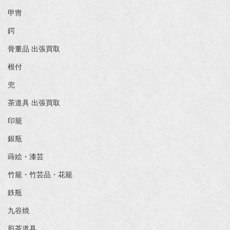
甲冑
鍔
骨董品 出張買取
根付
兜
茶道具 出張買取
印籠
銀瓶
蒔絵・漆芸
竹籠・竹芸品・花籠
鉄瓶
九谷焼
煎茶道具