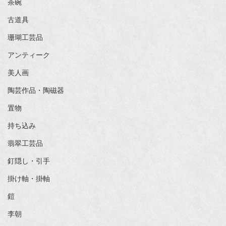
茶碗
古道具
珊瑚工芸品
アンティーク
美人画
陶芸作品・陶磁器
置物
持ち込み
翡翠工芸品
釘隠し・引手
掛け軸・掛軸
鎧
李朝