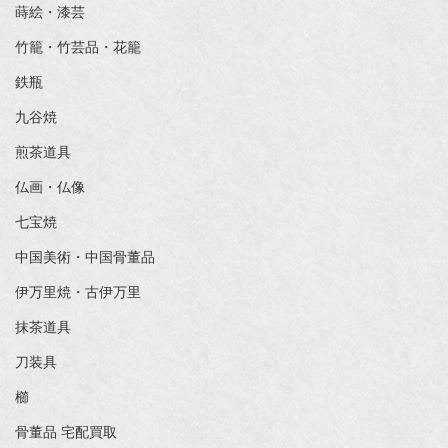
蒔絵・漆芸
竹籠・竹芸品・花籠
鉄瓶
九谷焼
煎茶道具
仏画・仏像
七宝焼
中国美術・中国骨董品
伊万里焼・古伊万里
抹茶道具
刀装具
櫛
骨董品 宅配買取