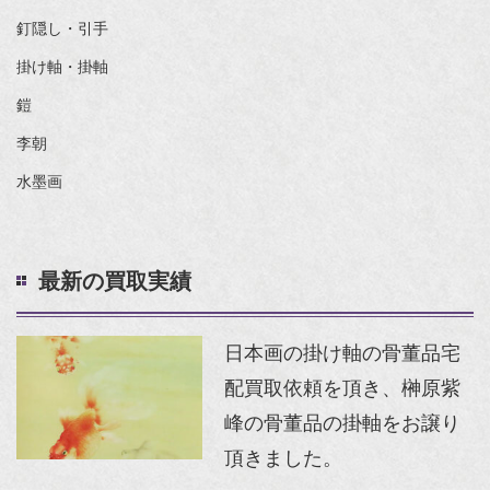
釘隠し・引手
掛け軸・掛軸
鎧
李朝
水墨画
最新の買取実績
日本画の掛け軸の骨董品宅
配買取依頼を頂き、榊原紫
峰の骨董品の掛軸をお譲り
頂きました。