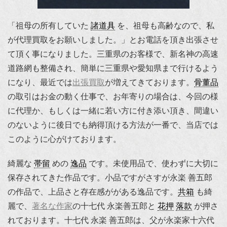
「祖母の所有していた
諸道具
を、祖母も高齢なので、私
が代理買取をお願いしました。」とお電話を頂き出張させ
て頂く事になりました。三重県のお客様で、新名神の高速
道路網も整備され、簡単に三重県や愛知県まで行けるよう
になり、最近では
出張買取
が増えてきております。
骨董品
の取引はお金の動く仕事で、お年寄りの場合は、今回の様
に代理か、もしくは一緒に若い方に付き添い頂き、間違い
のないように後日でも納得頂ける方法が一番で、当店では
このように心がけております。
綺麗な
帯留
めの
逸品
です。未使用品で、使わずに大切に
保存されてきた作品です。小品ですがさすが永楽 善五郎
の作品で、上品さと存在感ががある逸品です。
共箱
も綺
麗で、
著名な作家
の十七代 永楽善五郎と
花押
落款
が押さ
れております。十七代 永楽 善五郎は、父が永楽家十六代