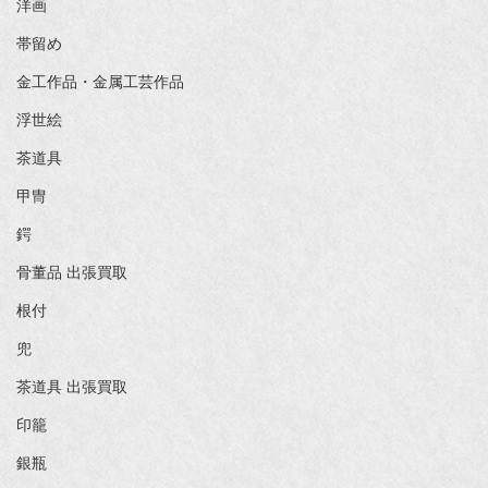
洋画
帯留め
金工作品・金属工芸作品
浮世絵
茶道具
甲冑
鍔
骨董品 出張買取
根付
兜
茶道具 出張買取
印籠
銀瓶