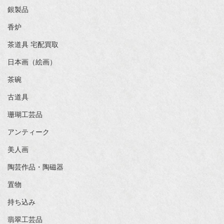
銀製品
香炉
茶道具 宅配買取
日本画（絵画）
茶碗
古道具
珊瑚工芸品
アンティーク
美人画
陶芸作品・陶磁器
置物
持ち込み
翡翠工芸品