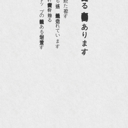
日本でもトップの祇園骨董街にある老舗の骨董店です。
約８０軒の古美術骨董商が軒を連ねる、
京都祇園骨董街の中でも当店は、歴史的保全地区に指定されています。
京都は千年も続いた都です。
画】
京都祇園骨董街にあります。
NHK『美の壺』（4月24日放送）
『和楽』10月号
『Hanako 京都案内』
『FIGARO japon』12月号
『mr partner』2011年2月号
2009年11月 『週刊現代』2009年11月28日号
『Hanako WEST』4月号
『骨董古美術の愉しみ方』（4月16日発行）
『近代盆栽』9月号
『Hanako WEST』11月号
『ORANGE travel』2006年 SUMMER