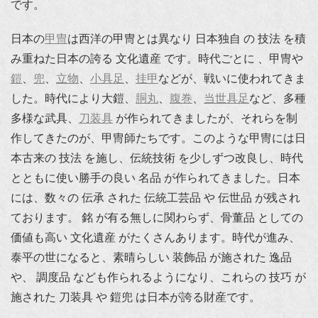
です。
日本の
甲冑
は西洋の甲冑とは異なり 日本独自 の 技法 を積
み重ねた日本の誇る 文化遺産 です。時代ごとに 、甲冑や
鎧
、
兜
、
立物
、
小具足
、
挂甲
などが、戦いに使われてきま
した。時代により大鎧、
胴丸
、
腹巻
、
当世具足
など、多種
多様な武具、
刀装具
が作られてきましたが、それらを制
作してきたのが、甲冑師たちです。このような甲冑には日
本古来の 技法 を施し、伝統技術 を少しずつ改良し、時代
とともに使い勝手の良い 名品 が作られてきました。日本
には、数々の 伝承 された 伝統工芸品 や 伝世品 が残され
ております。 銘 が有る無しに関わらず、骨董品 としての
価値も高い 文化遺産 がたくさんあります。時代が進み、
泰平の世になると、素晴らしい 装飾品 が施された 逸品
や、 調度品 なども作られるようになり、これらの 技巧 が
施された 刀装具 や 鎧兜 は日本が誇る財産です。