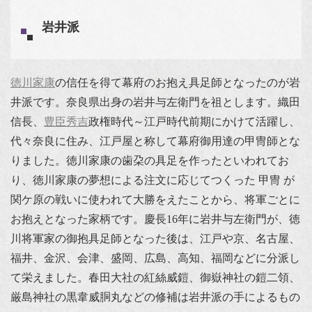
岩井派
徳川家康
の信任を得て幕府のお抱え具足師となったのが岩
井派です。奈良県出身の岩井与左衛門を祖とします。織田
信長、
豊臣秀吉
政権時代～江戸時代前期にかけて活躍し、
代々奈良に住み、江戸屋と称して幕府御用達の甲冑師とな
りました。徳川家康の歯朶の具足を作ったといわれてお
り、徳川家康の夢想による注文に応じてつくった 甲冑 が
関ケ原の戦いに使われて大勝をえたことから、将軍ごとに
お抱えとなった家柄です。慶長16年に岩井与左衛門が、徳
川将軍家の御抱具足師となった後は、江戸や京、名古屋、
福井、金沢、会津、盛岡、広島、高知、福岡などに分派し
て栄えました。春田大社の紅絲威鎧、御嶽神社の鎧二領、
厳島神社の黒韋威胴丸などの修補は岩井派の手によるもの