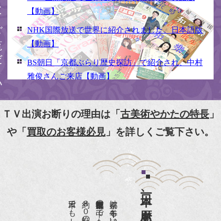
ください
【動画】
NHK国際放送で世界に紹介されました。日本語版
【動画】
BS朝日「京都ぶらり歴史探訪」で紹介され、中村
雅俊さんご来店【動画】
NHK京いちにち「京のええとこ連れてって」取材
【動画】
ＴＶ出演お断りの理由は「
古美術やかたの特長
」
『京都新聞』とKBS京都で鴨東まちなか美術館を
や「
買取のお客様必見
」を詳しくご覧下さい。
紹介頂きました。
『和楽』7月号 樋口可南子さんがお店へ！！
『婦人画報』2012年5月号
日本一、歴史ある
『樋口可南子の古寺散歩』（5月17日発行）
NHK「趣味Do楽」とよた真帆さんご来店！【動