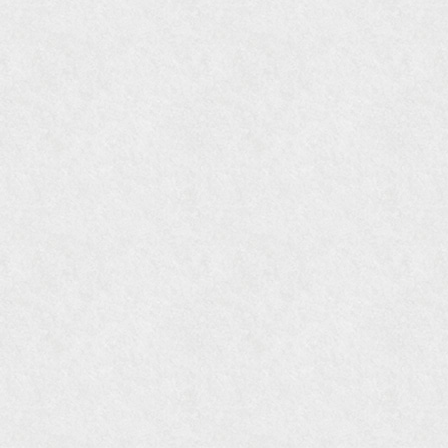
『婦人画報』2004年9月号
国際交流サービス協会に2017年6月７日紹介頂き
ました。
『Grazia』6月号
『VISIO ビジオ・モノ』5月号
『Hanako WEST』4月号
『gli』11月号
オレンジページムック『インテリア』No.23
『MORE』12月号
『花時間』7月号
『東京育ちの京都案内』麻生圭子著 文芸春秋刊
『私のアンティーク』