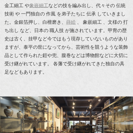
金工細工 や
象嵌細工
などの技を編み出し、代々その 伝統
技術 や 一門独自の 作風 を弟子たちに 伝承 していきまし
た。金銀箔押し、白檀磨き、
蒔絵
、 象嵌細工 、文様の 打
ち出し など、日本の 職人技 が施されています。甲冑の歴
史は古く、挂甲など今ではもう現存していないものがあり
ますが、泰平の世になってから、芸術性を競うような装飾
品として作られた鎧や兜、腹巻などは博物館などに大切に
受け継がれています。 各藩で受け継がれてきた独自の具
足などもあります。