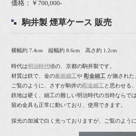
価格：￥700,000-
駒井製 煙草ケース 販売
横幅約 7.4cm 縦幅約 8.6cm 高さ約 1.2cm
時代は
明治時代
頃の、京都の駒井製です。
材質は鉄で、金の
象嵌細工
や
彫金細工
が施された
ご覧のように、さすが駒井の
彫金細工
と思わせる
鉄地は硬く、細工の難しい明治時代の当時ならで
留め金具も正常に動いており、使用できます。
採光の加減で白く光っておりますが、ご覧のよう