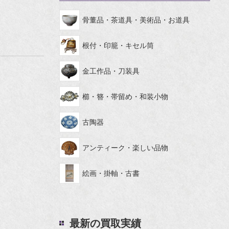
骨董品・茶道具・美術品・お道具
根付・印籠・キセル筒
金工作品・刀装具
櫛・簪・帯留め・和装小物
古陶器
アンティーク・楽しい品物
絵画・掛軸・古書
最新の買取実績