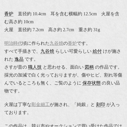
香炉
直径約 10.4cm 耳を含む横幅約 12.5cm 火屋を含
む高さ約 10cm
火屋 直径約 7.2cm 高さ約 2.7cm 重さ約 31g
明治時代
頃に作られた
九谷焼
の
香炉
です。
すべて手描きで、
九谷焼
らしい可愛らしい
絵付
けが施さ
れた
逸品
です。
さすが昔の
職人技
と思わせる、面白い
図柄
の作品です。
採光の加減で白く光っておりますが、傷やヒビ、割れ等傷
んでいるところも無く、ご覧のように
保存状態
の良い品
物です。
火屋は丁寧な
彫金細工
が施され、「純銀」と
刻印
が入っ
ております。
この作品は、競り市やオークションで買い受けた作品では