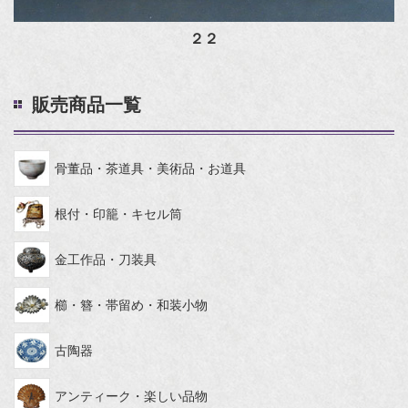
２２
販売商品一覧
骨董品・茶道具・美術品・お道具
根付・印籠・キセル筒
金工作品・刀装具
櫛・簪・帯留め・和装小物
古陶器
アンティーク・楽しい品物