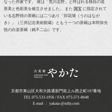
なった作家です。 彼は「荒川志野」と呼ばれる独自の造
形美と色彩美を確立させました。 また
国宝
に指定されて
いる志野焼の茶碗には二つあり「卯花墻（うのはなが
き）」（三井記念美術館蔵）ともう一つの茶碗は本阿弥光
悦の白楽茶碗（銘不二山）です。
京都市東山区大和大路通新門前上ル西之町
197番地
TEL
075-533-1956
/ FAX 075-571-8648
E-mail ：
yakata-@nifty.com