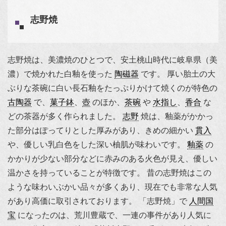
志野焼
志野焼
は、美濃焼のひとつで、安土桃山時代に岐阜県（美
濃）で焼かれた白釉を使った
陶磁器
です。 厚い胎土の大
ぶりな
茶碗
に白い長石釉をたっぷりかけて焼くのが特色の
古陶器
で、
菓子鉢
、
壺
のほか、
茶碗
や
水指し
、
香合
な
どの茶器が多く作られました。
志野
焼は、釉薬がかかっ
た部分はぽってりとした厚みがあり、きめの細かい
貫入
や、優しい乳白色をした深い柚肌が味わいです。
釉薬
の
かかりが少ない部分などに赤みのある火色が見え、優しい
温かさを持っていることが特徴です。 昔の志野焼はこの
ような味わいぶかい品々が多くあり、現在でも非常な人気
があり高価に取引されております。 「志野焼」で
人間国
宝
になったのは、
荒川豊蔵
で、一連の事件があり人気に