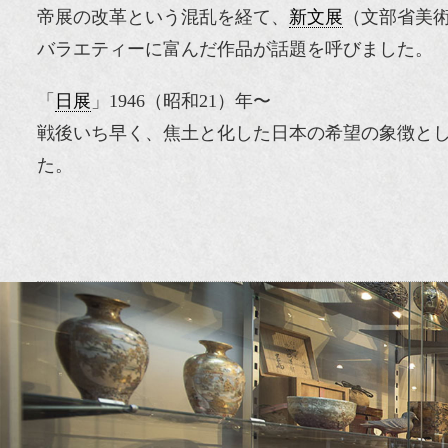
帝展の改革という混乱を経て、
新文展
（文部省美
バラエティーに富んだ作品が話題を呼びました。
「
日展
」1946（昭和21）年〜
戦後いち早く、焦土と化した日本の希望の象徴と
た。