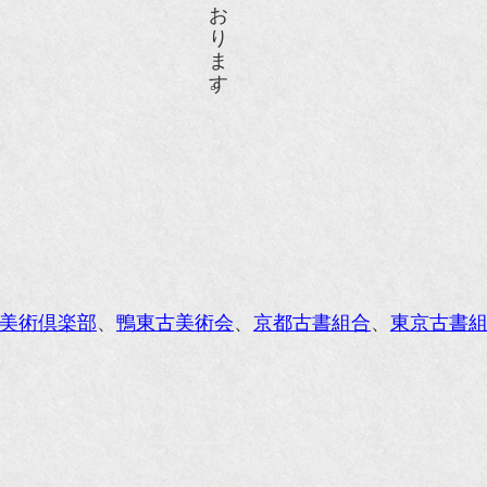
際交流サービス協会に2017年6月７日紹介頂きました。
razia』6月号
ISIO ビジオ・モノ』5月号
anako WEST』4月号
li』11月号
レンジページムック『インテリア』No.23
ORE』12月号
美術倶楽部
、
鴨東古美術会
、
京都古書組合
、
東京古書
花時間』7月号
東京育ちの京都案内』麻生圭子著 文芸春秋刊
私のアンティーク』