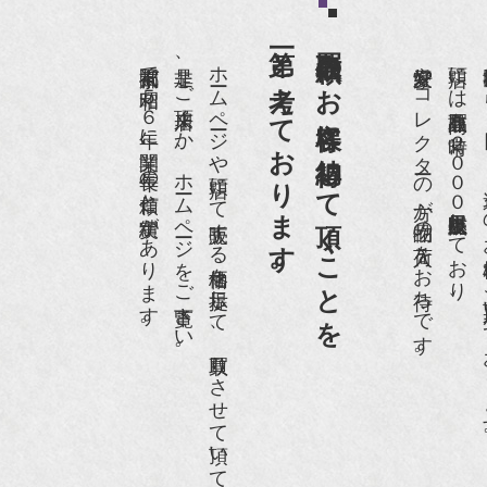
第一と考えております。
買取依頼のお客様に納得して頂くことを
anako 京都案内』
京都祇園で昭和５６年に開業、長年の信頼と実績があります。
是非、ご来店頂くか、ホームページをご覧下さい。
ホームページや店頭にて販売する価格を提示して、買取りさせて頂いております。
愛好家やコレクターの方が品物の入荷をお待ちです。
店頭には買取商品を常時２０００点以上展示販売しており、
世界各国から１
IGARO japon』12月号
r partner』2011年2月号
09年11月 『週刊現代』2009年11月28日号
anako WEST』4月号
骨董古美術の愉しみ方』（4月16日発行）
近代盆栽』9月号
anako WEST』11月号
RANGE travel』2006年 SUMMER
人画報』2004年9月号