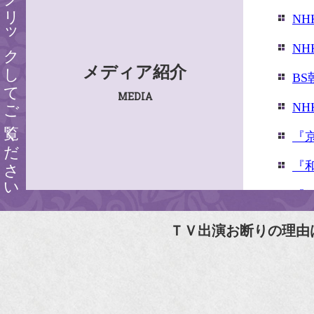
クリックしてご覧ください
N
N
メディア紹介
B
MEDIA
N
『
『
『婦
『
ＴＶ出演お断りの理由
N
N
『