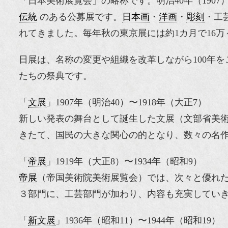
「日本美術展覧会」の略称です。明治40年（190
伝統
のある公募展です。
日本画
・
洋画
・
彫刻
・工
れてきました。毎年秋の東京展には約1カ月で16万
日展は、名称の変更や組織を改革しながら100年
たちの祭典です。
「
文展
」1907年（明治40）〜1918年（大正7）
新しい発表の舞台として誕生した文展（文部省美
きたて、国民の大きな関心の的となり、数々の名
「
帝展
」1919年（大正8）〜1934年（昭和9）
帝展
（帝国美術院美術展覧会）では、次々と優れ
３部門に、工芸部門が加わり、内容も充実してい
「
新文展
」1936年（昭和11）〜1944年（昭和19）