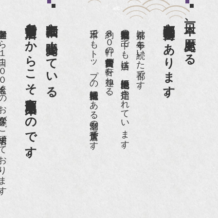
老舗骨董店だからこそ高価買取出来るのです。
京都祇園で小売販売している
京都祇園骨董街にあります。
日本一、歴史ある
日１００名近くのお客様がご来店頂いております。
日本でもトップの祇園骨董街にある老舗の骨董店です。
約８０軒の古美術骨董商が軒を連ねる、
京都祇園骨董街の中でも当店は、歴史的保全地区に指定されています。
京都は千年も続いた都です。