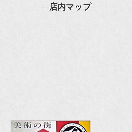
店内マップ
『H
『F
『m
20
『H
『
『
『H
『O
『婦