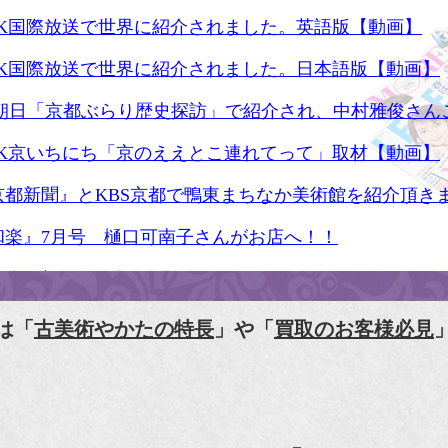
HK国際放送で世界に紹介されました。英語版【動画】
HK国際放送で世界に紹介されました。日本語版【動画】
S朝日「京都ぶらり歴史探訪」で紹介され、中村雅俊さん
HK京いちにち「京のええとこ連れてって」取材【動画】
京都新聞』とKBS京都で鴨東まちなか美術館を紹介頂き
和楽』7月号 樋口可南子さんがお店へ！！
人画報』2012年5月号
樋口可南子の古寺散歩』（5月17日発行）
は「
古美術やかたの特長
」や「
買取のお客様必見
HK「趣味Do楽」とよた真帆さんご来店！【動画】
HK『美の壺』（4月24日放送）
和楽』10月号