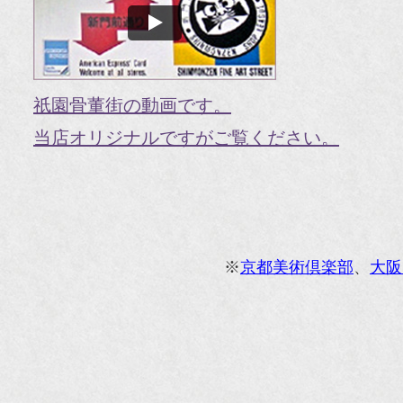
国
『G
『V
祇園骨董街の動画です。
『H
当店オリジナルですがご覧ください。
『g
オ
『M
※
京都美術倶楽部
、
大阪
『
『
『