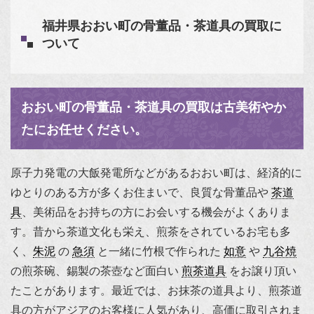
福井県おおい町の骨董品・茶道具の買取に
ついて
おおい町の骨董品・茶道具の買取は古美術やか
たにお任せください。
原子力発電の大飯発電所などがあるおおい町は、経済的に
ゆとりのある方が多くお住まいで、良質な骨董品や
茶道
具
、美術品をお持ちの方にお会いする機会がよくありま
す。昔から茶道文化も栄え、煎茶をされているお宅も多
く、
朱泥
の
急須
と一緒に竹根で作られた
如意
や
九谷焼
の煎茶碗、錫製の茶壺など面白い
煎茶道具
をお譲り頂い
たことがあります。最近では、お抹茶の道具より、煎茶道
具の方がアジアのお客様に人気があり、高価に取引されま