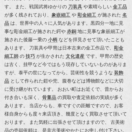
す。
また、戦国武将ゆかりの
刀装具
や素晴らしい
金工品
が多く残されており、
象嵌細工
や
彫金細工
が施された
名
品
は、世界中の人々に人気があります。黒四分一地に見
事な彫金細工が施された鍔や
赤銅
地に見事な象嵌細工が
施された後藤一乗の
小柄
などを拝見させて頂いたことも
あります。
刀装具や甲冑は日本古来の金工作品で、
彫金
細工師
の
技巧
が生かされた
文化遺産
です。甲冑の歴史
は古く、挂甲など今ではもう現存していないものがありま
すが、泰平の世になってから、芸術性を競うような
装飾
品
として作られた鎧や兜、腹巻などは博物館などに大切
に受け継がれています。
おおい町はお近くで、昔からお
付き合いも深く、
骨董品
の買取や査定依頼の実績が多く
あります。 当店からも、車ですぐの距離ですので、お客
様自身からも度々来店頂き、幾度となく買取させて頂いて
おります。 また気軽に出張させて頂けますので、 古美術
品の売却依頼は、是非古美術やかたにお申し付け下さい。