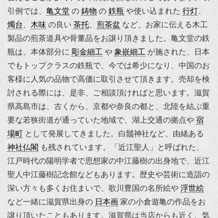
引例では、
亀文堂
の
鋳物
の
鉄瓶
や使い込まれた
行灯
、
燭台
、
木味
の良い
茶托
、
煎茶盆
など、お家に伝える木工
製品の煎茶道具や骨董品をお譲り頂きました。亀文堂の鉄
瓶は、本体部分に
彫金細工
や
象嵌細工
が施された、日本
でもトップクラスの鉄瓶で、今では希少になり、中国のお
客様に人気の品物で高価に取引させて頂きます。売却を検
討される際には、是非、ご相談頂ければと思います。滋賀
県高島市は、古くから、京都や奈良の都と、北陸を結ぶ重
要な若狭街道が通っていた地域で、湖上交通の拠点や
宿
場町
として発展してきました。白鬚神社など、由緒ある
神社仏閣
も残されています。「近江聖人」と呼ばれた、
江戸時代の陽明学者で思想家の中江藤樹の出身地で、近江
聖人中江藤樹記念館などもあります。歴史や芸術に造詣の
深い方々も多くお住まいで、歌川豊国の
名所絵
や
浮世絵
など一緒に滋賀県出身の
日本画
家の
小倉遊亀
の作品をお
譲り頂いたこともあります。滋賀県は当店からも近く、気