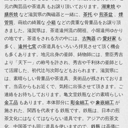
元の陶芸品や茶道具 もお譲り頂いております。
湖東焼
や
膳所焼
など滋賀県の陶磁器と一緒に、
茶托
や
煎茶盆
、
煙
管筒
、蒔絵の綺麗な
小箱
などの貴重な骨董品をお譲り頂
きました。滋賀県は、茶道遠州流の開祖、小堀遠州ゆかり
の地です。茶道をされる方の中には、
古陶器
の
愛好家
も
多く、
遠州七窯
の茶道具をいろいろ拝見させて頂く機会
も多くあります。地元出身の釜師、鋳物師には、
豊臣秀吉
より「天下一」の称号を許され、秀吉や
千利休
の釜師とし
て活躍した、初代辻与次郎などもおられます。滋賀県に
は、素晴らしい骨董品や茶道具、美術品が残されておりま
す。当店からもお近くで、気軽に出張させて頂きます。ご
連絡をお待ちしております。
亀文堂鉄瓶
などの素晴らしい
金工品
もあります。本体部分に
彫金細工
や
象嵌細工
が
施された、関西を代表する 鉄瓶です。鉄瓶は、日本の煎
茶文化にはなくてはならない道具です。アジアの煎茶文
化、中国茶でも同じ道具を使いますので、
鉄瓶
は高価に