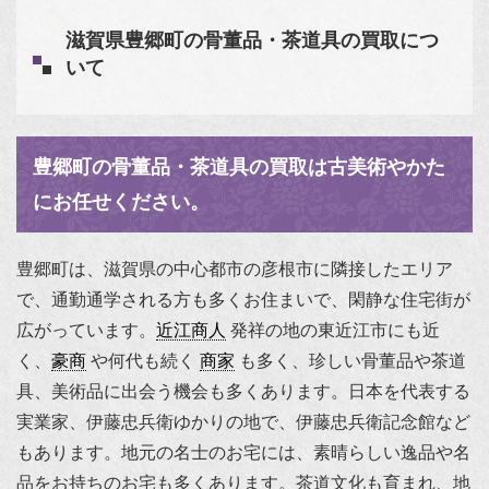
滋賀県豊郷町の骨董品・茶道具の買取につ
いて
豊郷町の骨董品・茶道具の買取は古美術やかた
にお任せください。
豊郷町は、滋賀県の中心都市の彦根市に隣接したエリア
で、通勤通学される方も多くお住まいで、閑静な住宅街が
広がっています。
近江商人
発祥の地の東近江市にも近
く、
豪商
や何代も続く
商家
も多く、珍しい骨董品や茶道
具、美術品に出会う機会も多くあります。日本を代表する
実業家、伊藤忠兵衛ゆかりの地で、伊藤忠兵衛記念館など
もあります。地元の名士のお宅には、素晴らしい逸品や名
品をお持ちのお宅も多くあります。茶道文化も育まれ、地