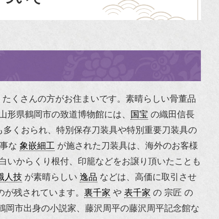
、たくさんの方がお住まいです。素晴らしい骨董品
山形県鶴岡市の致道博物館には、
国宝
の織田信長
も多くおられ、特別保存刀装具や
特別重要刀装具
の
事な
象嵌細工
が施された刀装具は、海外のお客様
白いからくり根付、印籠などをお譲り頂いたことも
職人技
が素晴らしい
逸品
などは、高価に取引させ
のが残されています。
裏千家
や
表千家
の 宗匠 の
鶴岡市出身の小説家、藤沢周平の藤沢周平記念館な