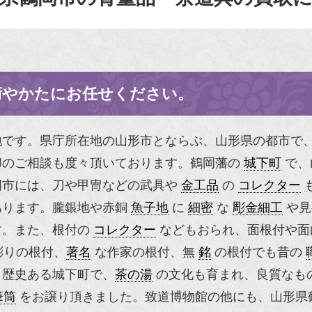
術やかたにお任せください。
地です。県庁所在地の山形市とならぶ、山形県の都市で
却のご相談も度々頂いております。鶴岡藩の
城下町
で、
岡市には、刀や甲冑などの武具や
金工品
の
コレクター
あります。朧銀地や赤銅
魚子地
に
細密
な
彫金細工
や見
す。また、根付の
コレクター
などもおられ、面根付や面
彫りの根付、
著名
な作家の根付、無
銘
の根付でも昔の
。歴史ある城下町で、
茶の湯
の文化も育まれ、良質なも
筆筒
をお譲り頂きました。致道博物館の他にも、山形県