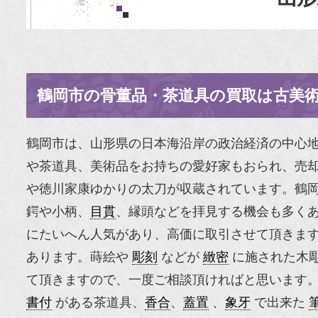
鶴岡市の骨董品・茶道具の買取は古美
鶴岡市は、山形県の日本海沿岸の政治経済の中心
や茶道具、美術品をお持ちの愛好家もおられ、売
や
徳川家康
ゆかりの太刀が収蔵されています。鶴
鍔や小柄、
目貫
、縁頭などを拝見する機会も多く
にたいへん人気があり、高価に取引させて頂きま
あります。
蒔絵
や
彫刻
などが
緻密
に施された木
て頂きますので、一度ご相談頂ければと思います
書付
がある茶道具、
香合
、
蓋置
、
象牙
で出来た