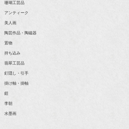
珊瑚工芸品
アンティーク
美人画
陶芸作品・陶磁器
置物
持ち込み
翡翠工芸品
釘隠し・引手
掛け軸・掛軸
鎧
李朝
水墨画