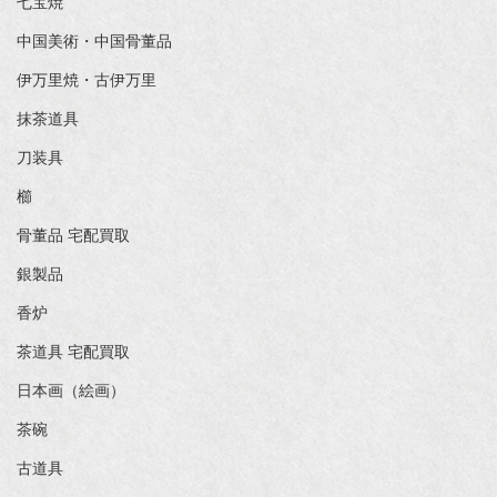
七宝焼
中国美術・中国骨董品
伊万里焼・古伊万里
抹茶道具
刀装具
櫛
骨董品 宅配買取
銀製品
香炉
茶道具 宅配買取
日本画（絵画）
茶碗
古道具