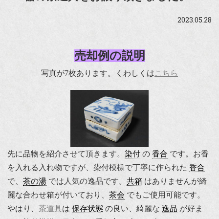
2023.05.28
売却例の説明
写真が7枚あります。くわしくは
こちら
先に品物を紹介させて頂きます。
染付
の
香合
です。お香
を入れる入れ物ですが、染付模様で丁寧に作られた
香合
で、
茶の湯
では人気の逸品です。
共箱
はありませんが綺
麗な合わせ箱が付いており、
茶会
でもご使用可能です。
やはり、
茶道具
は
保存状態
の良い、綺麗な
逸品
が好ま