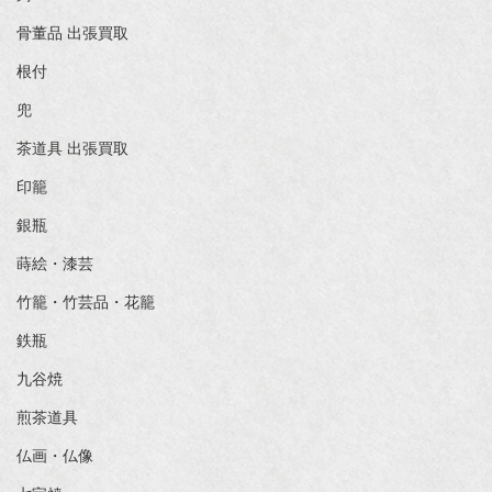
骨董品 出張買取
根付
兜
茶道具 出張買取
印籠
銀瓶
蒔絵・漆芸
竹籠・竹芸品・花籠
鉄瓶
九谷焼
煎茶道具
仏画・仏像