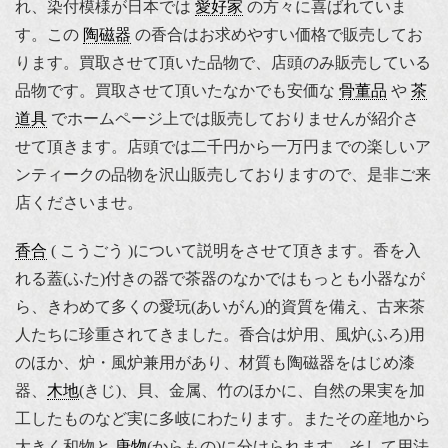
れ、染付模様が日本では
愛好家
の方々に喜ばれていま
す。この
陶磁器
の香合はお求めやすい価格で販売してお
ります。買取させて頂いた品物で、店頭のみ販売している
品物です。買取させて頂いたなかでも安価な
骨董品
や
茶
道具
でホームページ上では販売しておりませんが紹介さ
せて頂きます。店頭では二千円から一万円までの楽しいア
ンティークの品物を沢山販売しておりますので、是非ご来
店くださいませ。
香合
( こうごう )について説明をさせて頂きます。香を入
れる蓋(ふた)付きの器で茶器のなかではもっとも小器なが
ら、きわめて多くの愛玩(あいがん)的資質を備え、古来茶
人たちに珍重されてきました。香合は炉用、風炉(ふろ)用
のほか、炉・風炉兼用があり、材質も陶磁器をはじめ漆
器、
木地
(きじ)、貝、金属、竹のほかに、自然の果実を加
工したものなど実に多岐にわたります。またその産地から
大きく和物と
唐物
(からもの)に分けられます。そして用法