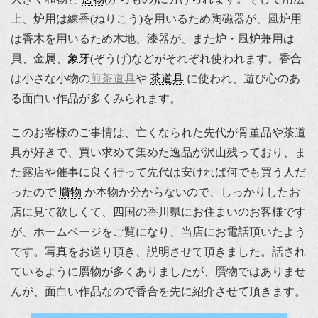
上、炉用は練香(ねりこう)を用いるため陶磁器が、風炉用
は香木を用いるため木地、漆器が、また炉・風炉兼用は
貝、金属、
象牙
(ぞうげ)などがそれぞれ使われます。香合
は小さな小物の
煎茶道具
や
茶道具
に使われ、遊び心のあ
る面白い作品が多くみられます。
このお客様のご事情は、亡くなられた先代が骨董品や茶道
具が好きで、買い求めて集めた逸品が沢山残っており、ま
た露店や催事に良く行って先代は安ければ何でも買う人だ
ったので
贋物
か本物か分からないので、しっかりしたお
店に見て欲しくて、四国の香川県にお住まいのお客様です
が、ホームページをご覧になり、当店にお電話頂いたよう
です。写真をお送り頂き、説明させて頂きました。話され
ているように贋物が多くありましたが、贋物ではありませ
んが、面白い作品なので香合を先に紹介させて頂きます。