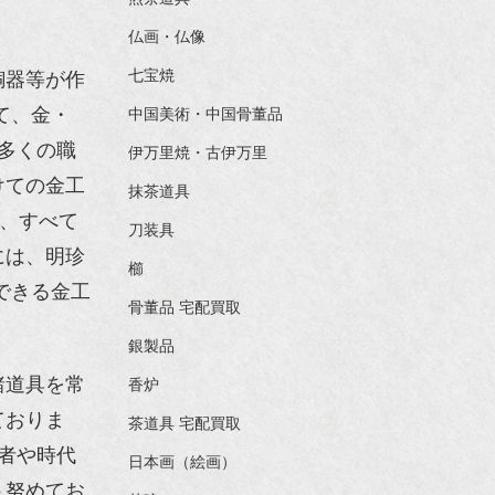
仏画・仏像
七宝焼
銅器等が作
て、金・
中国美術・中国骨董品
多くの職
伊万里焼・古伊万里
けての金工
抹茶道具
は、すべて
刀装具
には、明珍
櫛
できる金工
骨董品 宅配買取
銀製品
諸道具を常
香炉
ておりま
茶道具 宅配買取
者や時代
日本画（絵画）
う努めてお