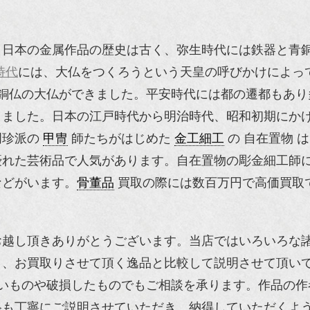
。日本の金属作品の歴史は古く、弥生時代には鉄器と青
時代
には、大仏をつくろうという天皇の呼びかけによっ
銅仏の大仏ができました。平安時代には都の遷都もあり
きました。日本の江戸時代から明治時代、昭和初期にか
明珍派の
甲冑
師たちがはじめた
金工細工
の 自在置物 
優れた芸術品で人気があります。自在置物の彫金細工師
などがいます。
骨董品
買取の際には数百万円で高価買取
お越し頂きありがとうございます。当店ではいろいろな
おり、お買取りさせて頂く逸品と比較して説明させて頂い
いものや破損したものでもご相談を承ります。作品の作
格も丁寧にご説明させていただき、納得していただくよ