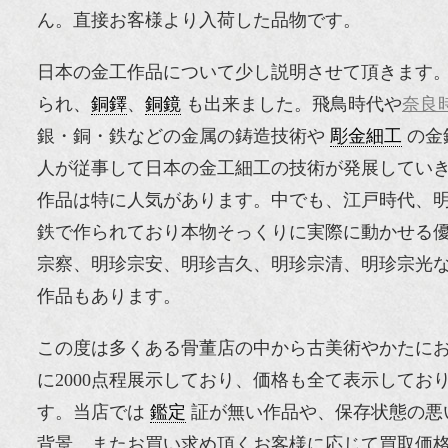
ん。直接お客様より入荷した品物です。
日本の金工作品について少し説明させて頂きます
られ、
銅鐸
、
銅鏡
も出来ました。飛鳥時代や
奈良
銀・銅・鉄などの金属の鋳造技術や
彫金細工
の金
人が従事して日本の金工細工の技術が発展してい
作品は特に人気があります。中でも、江戸時代、
鉄で作られており本物そっくりに実際に動かせる
宗察、明珍宗安、明珍吉久、明珍宗清、明珍宗光
作品もあります。
この度は多くある骨董店の中から古美術やかたに
に2000点程展示しており、価格も全て表示して
す。当店では
鑑定
証が無い作品や、保存状態の悪
背景、またお買い求め頂くお客様に応じて買取価