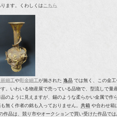
あります。くわしくは
こちら
象嵌細工
や
彫金細工
が施された
逸品
では無く、この金工
です。いわいる物産展で売っている品物で、型流しで量
作品のように見えますが、錫のような柔らかい金属で作
箱も無く作者の銘も入っておりません。
共箱
や合わせ箱
の作品は、競り市やオークションで買い受けた作品では