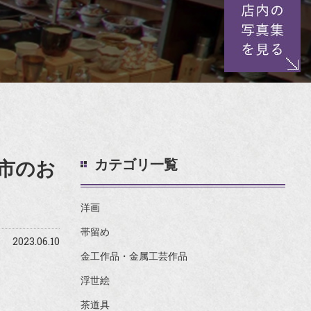
カテゴリ一覧
市のお
洋画
帯留め
2023.06.10
金工作品・金属工芸作品
浮世絵
茶道具