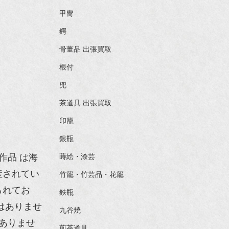
甲冑
鍔
骨董品 出張買取
根付
兜
茶道具 出張買取
印籠
銀瓶
作品 は海
蒔絵・漆芸
産されてい
竹籠・竹芸品・花籠
られてお
鉄瓶
はありませ
九谷焼
ありませ
煎茶道具