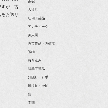
茶碗
ですが、古
古道具
真をお送り
珊瑚工芸品
アンティーク
美人画
陶芸作品・陶磁器
置物
持ち込み
翡翠工芸品
釘隠し・引手
掛け軸・掛軸
鎧
李朝