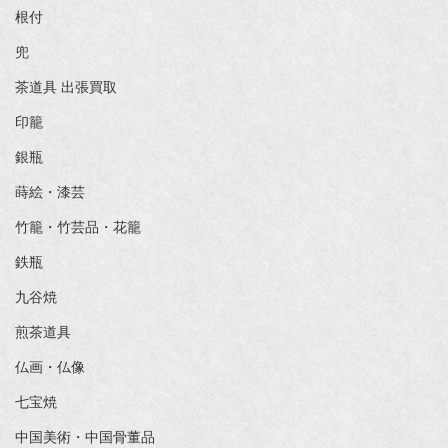
根付
兜
茶道具 出張買取
印籠
銀瓶
蒔絵・漆芸
竹籠・竹芸品・花籠
鉄瓶
九谷焼
煎茶道具
仏画・仏像
七宝焼
中国美術・中国骨董品