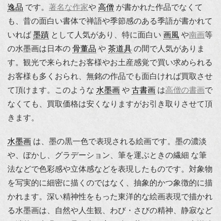
逸品
です。
著名な作家
や
高僧
が書かれた作品でなくて
も、昔の面白い書体で禅語や季節感のある季語が書かれて
いれば
墨蹟
として人気があり、特に面白い
画風
や
南画
等
の水墨画は日本の
骨董品
や
茶道具
の間で人気がありま
す。観光で来られたお客様やお土産感覚で買い求められる
お客様も多くおられ、無銘の作品でも面白ければ買取させ
て頂けます。このような
水墨画
や
古書画
は
高僧の書画
で
なくても、買取価格は安くなりますがお引き取りさせて頂
きます。
水墨画
は、墨の黒一色で表現される絵画です。墨の濃淡
や、ぼかし、グラデーション、筆を運ぶときの繊細 な筆
法などで色彩感や立体感などを表現したものです。対象物
を写実的に細密に描くのではなく、抽象的かつ象徴的に描
かれます。深い精神性をもった東洋的な絵画表現で描かれ
る水墨画は、自然や人生観、わび・さびの精神、静寂など