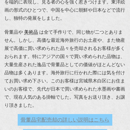
を端的に表現し、見る者の心を強く惹きつけます。東洋絵
画の形式のひとつで、中国を中心に朝鮮や日本などで流行
し、独特の発展をしました。
骨董品や
美術品
は全て手作りで、同じ物が二つとありま
せん。しかし、高価な最近海外旅行のお土産や、また物産
展で高価に買い求められた品々を売却されるお客様が多く
おられます。特にアジアの国々で買い求められた品物は、
大量生産された逸品で骨董品としての価値がほとんどない
品物は多くあります。海外旅行に行かれた際には気を付け
てお買い求め下さい。このお客様は宮城県木白区にお住ま
いのお客様で、先代が日本で買い求められた水墨画や書画
で、現在人気のある掛軸でした。写真をお送り頂き、お譲
り頂きました。
骨董品宅配売却の詳しい説明はこちら