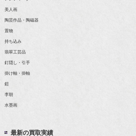
美人画
陶芸作品・陶磁器
置物
持ち込み
翡翠工芸品
釘隠し・引手
掛け軸・掛軸
鎧
李朝
水墨画
最新の買取実績