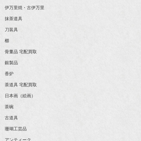
伊万里焼・古伊万里
抹茶道具
刀装具
櫛
骨董品 宅配買取
銀製品
香炉
茶道具 宅配買取
日本画（絵画）
茶碗
古道具
珊瑚工芸品
アンティーク