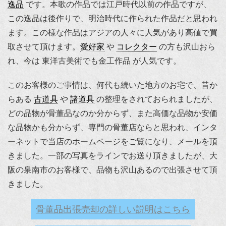
逸品
です。本歌の作品では江戸時代以前の作品ですが、
この逸品は後作りで、明治時代に作られた作品だと思われ
ます。この様な作品はアジアの人々に人気があり高値で買
取させて頂けます。
愛好家
や
コレクター
の方も沢山おら
れ、今は 東洋古美術でも金工作品 が人気です。
このお客様のご事情は、何代も続いた地方のお宅で、昔か
らある
古道具
や
諸道具
の整理をされておられましたが、
どの品物が骨董品なのか分からず、また高価な品物か安価
な品物かも分からず、専門の骨董店ならと思われ、インタ
ーネットで当店のホームページをご覧になり、メールを頂
きました。一部の写真をラインでお送り頂きましたが、大
阪の泉南市のお客様で、品物も沢山あるので出張させて頂
きました。
骨董品出張売却の詳しい説明はこちら