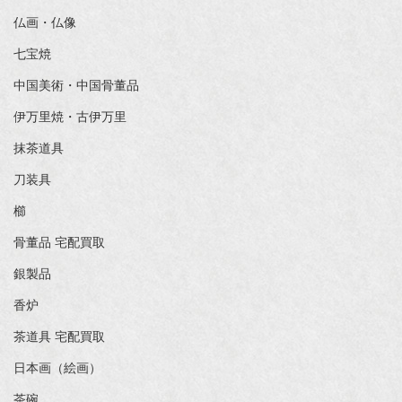
仏画・仏像
七宝焼
中国美術・中国骨董品
伊万里焼・古伊万里
抹茶道具
刀装具
櫛
骨董品 宅配買取
銀製品
香炉
茶道具 宅配買取
日本画（絵画）
茶碗