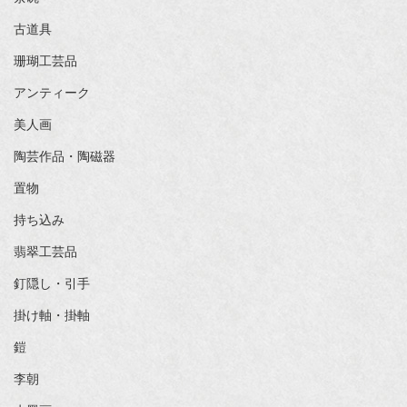
古道具
珊瑚工芸品
アンティーク
美人画
陶芸作品・陶磁器
置物
持ち込み
翡翠工芸品
釘隠し・引手
掛け軸・掛軸
鎧
李朝