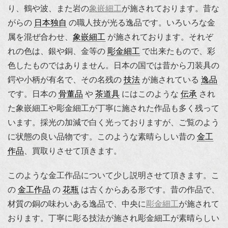
り、鶴や波、また岩の
象嵌細工
が施されております。昔な
がらの
日本独自
の職人技が光る逸品です。いろいろな金
属を混ぜ合わせ、
象嵌細工
が施されております。それぞ
れの色は、銀や銅、金等の
彫金細工
で出来たもので、彩
色したものではありません。日本の国では昔から刀装具の
鍔や小柄が有名で、その名残の
技法
が施されている
逸品
です。日本の
骨董品
や
茶道具
にはこのような
伝承
され
た象嵌細工や彫金細工が丁寧に施された作品も多く残って
います。採光の加減で白く光っておりますが、ご覧のよう
に状態の良い品物です。このような素晴らしい昔の
金工
作品
、買取りさせて頂きます。
このような金工作品について少し説明させて頂きます。こ
の
金工作品
の
花瓶
は古くからある形です。昔の作品で、
材質の銅の味わいある逸品で、中央に
彫金細工
が施されて
おります。丁寧に彫る技法が施され彫金細工が素晴らしい