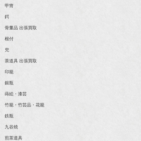
甲冑
鍔
骨董品 出張買取
根付
兜
茶道具 出張買取
印籠
銀瓶
蒔絵・漆芸
竹籠・竹芸品・花籠
鉄瓶
九谷焼
煎茶道具