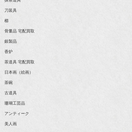
抹茶道具
刀装具
櫛
骨董品 宅配買取
銀製品
香炉
茶道具 宅配買取
日本画（絵画）
茶碗
古道具
珊瑚工芸品
アンティーク
美人画