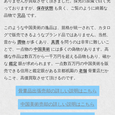
ありませんが買取させて頂きました。採光の加減で白く光
っておりますが、
保存状態
も良く、ご覧のように綺麗な
品物で
完品
です。
このような中国美術の逸品は、規格が統一されて、カタロ
グで販売できるようなブランド品ではありません。当然、
昔から
贋物
が多くあり、
真贋
を問うのは非常に難しいこ
とで、一点物の
中国美術
には多くの偽物があります。高
価な作品は数百万から一千万円を超える品物もあり、確か
な
鑑定
眼が求められます。一点数百万円の中国美術を販
売できる信用と鑑定眼がある京都祇園の
老舗
骨董店だか
らこそ、高価買取させて頂けるのです。
骨董品出張売却の詳しい説明はこちら
中国美術売却の詳しい説明はこちら