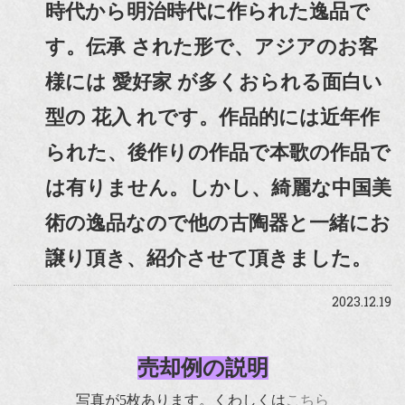
時代から明治時代に作られた逸品で
す。伝承 された形で、アジアのお客
様には 愛好家 が多くおられる面白い
型の 花入 れです。作品的には近年作
られた、後作りの作品で本歌の作品で
は有りません。しかし、綺麗な中国美
術の逸品なので他の古陶器と一緒にお
譲り頂き、紹介させて頂きました。
2023.12.19
売却例の説明
写真が5枚あります。くわしくは
こちら