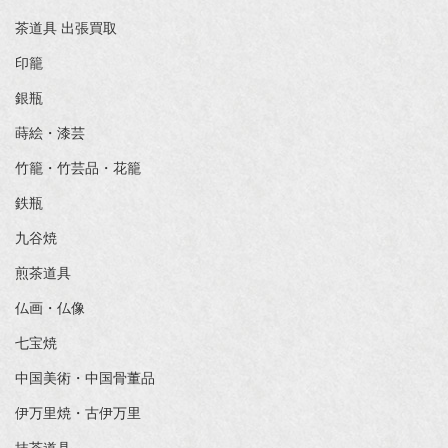
茶道具 出張買取
印籠
銀瓶
蒔絵・漆芸
竹籠・竹芸品・花籠
鉄瓶
九谷焼
煎茶道具
仏画・仏像
七宝焼
中国美術・中国骨董品
伊万里焼・古伊万里