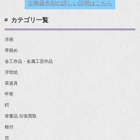
古陶器売却の詳しい説明はこちら
カテゴリ一覧
洋画
帯留め
金工作品・金属工芸作品
浮世絵
茶道具
甲冑
鍔
骨董品 出張買取
根付
兜