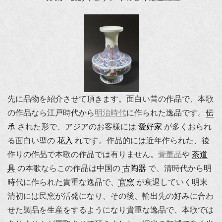
先に品物を紹介させて頂きます。面白い昔の作品で、本歌
の作品なら江戸時代から
明治時代
に作られた逸品です。
伝
承
された形で、アジアのお客様には
愛好家
が多くおられ
る面白い型の
花入
れです。作品的には近年作られた、後
作りの作品で本歌の作品では有りません。
骨董品
や
茶道
具
の本歌ならこの作品は中国の
古陶器
で、清時代から明
時代に作られた貴重な逸品で、
官窯
が衰退していく明末
清初には民窯が活発になり、その後、輸出先の好みに合わ
せた製品を生産をするようになり貴重な逸品で、本歌では