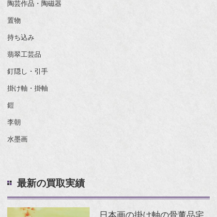
陶芸作品・陶磁器
置物
持ち込み
翡翠工芸品
釘隠し・引手
掛け軸・掛軸
鎧
李朝
水墨画
最新の買取実績
日本画の掛け軸の骨董品宅