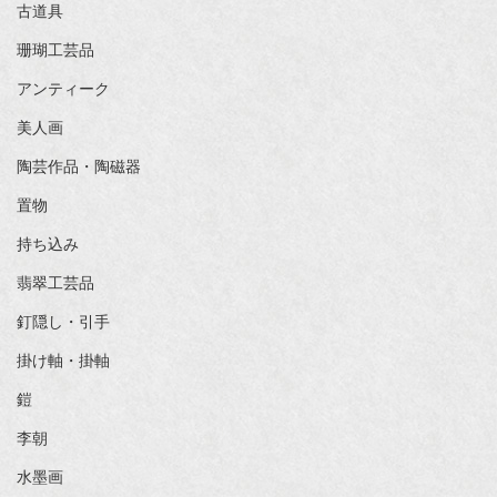
古道具
珊瑚工芸品
アンティーク
美人画
陶芸作品・陶磁器
置物
持ち込み
翡翠工芸品
釘隠し・引手
掛け軸・掛軸
鎧
李朝
水墨画