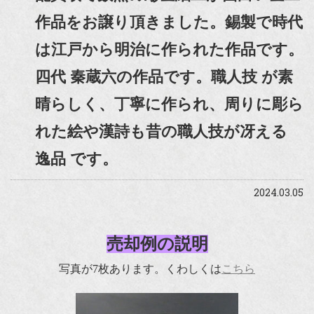
作品をお譲り頂きました。錫製で時代
は江戸から明治に作られた作品です。
四代 秦蔵六の作品です。職人技 が素
晴らしく、丁寧に作られ、周りに彫ら
れた絵や漢詩も昔の職人技が冴える
逸品 です。
2024.03.05
売却例の説明
写真が7枚あります。くわしくは
こちら