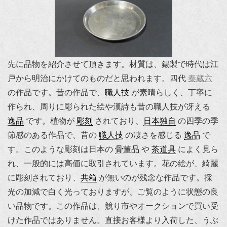
先に品物を紹介させて頂きます。材質は、錫製で時代は江
戸から明治にかけてのものだと思われます。四代
秦蔵六
の作品です。昔の作品で、
職人技
が素晴らしく、丁寧に
作られ、周りに彫られた絵や漢詩も昔の職人技が冴える
逸品
です。植物が
彫刻
されており、
日本独自
の四季の季
節感のある作品で、昔の
職人技
の凄さを感じる
逸品
で
す。このような彫刻は日本の
骨董品
や
茶道具
によく見ら
れ、一般的には高価に取引されています。花の絵が、綺麗
に彫刻されており、
共箱
が無いのが残念な作品です。採
光の加減で白く光っておりますが、ご覧のように状態の良
い品物です。この作品は、競り市やオークションで買い受
けた作品ではありません。直接お客様より入荷した、うぶ