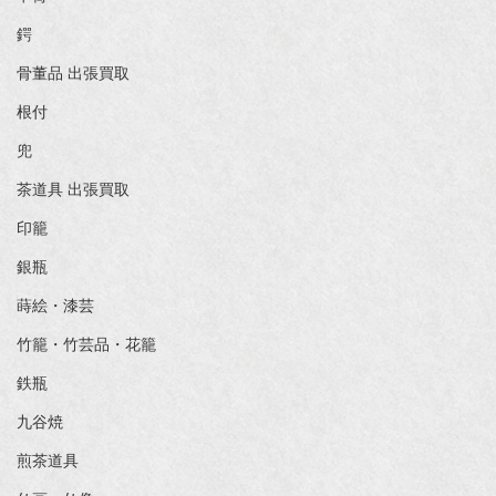
鍔
骨董品 出張買取
根付
兜
茶道具 出張買取
印籠
銀瓶
蒔絵・漆芸
竹籠・竹芸品・花籠
鉄瓶
九谷焼
煎茶道具