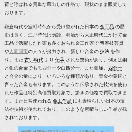
荷と呼ばれる貴重な蔵出しの作品で、現状のまま販売して
おります。
鎌倉時代や室町時代から受け継がれた日本の
金工品
の歴
史は長く、江戸時代は勿論、明治から大正時代にかけて金
工品で活躍した作家も多くおられ金工作家で
帝室技芸員
や
人間国宝
の人々が努力され、新しい合金の
技法
を作
り、また
古い時代
より
伝承
された技術があり、例えば銅
と銀の合金でも
黒四分一
や白四分一、また銀蝋、
四分一
と合金の量により、いろいろな種類があり、青金や黄銅と
言った合金も有ります。このような伝承された技法を使わ
れた作品は特別高価買取対象で、驚きの価格で買取できま
す。また日常使われる
金工作品
にも素晴らしい日本の技
法や技術が使われており、このような素晴らしい作品が残
されております。