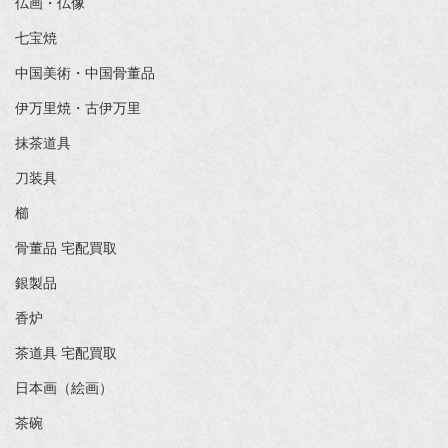
仏画・仏像
七宝焼
中国美術・中国骨董品
伊万里焼・古伊万里
抹茶道具
刀装具
櫛
骨董品 宅配買取
銀製品
香炉
茶道具 宅配買取
日本画（絵画）
茶碗