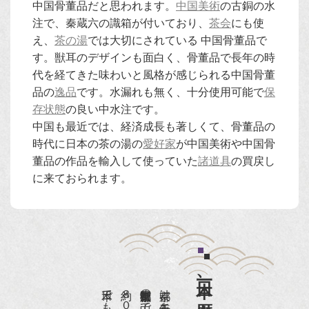
中国骨董品だと思われます。
中国美術
の古銅の水
注で、秦蔵六の識箱が付いており、
茶会
にも使
え、
茶の湯
では大切にされている 中国骨董品で
す。獣耳のデザインも面白く、骨董品で長年の時
代を経てきた味わいと風格が感じられる中国骨董
品の
逸品
です。水漏れも無く、十分使用可能で
保
存状態
の良い中水注です。
中国も最近では、経済成長も著しくて、骨董品の
時代に日本の茶の湯の
愛好家
が中国美術や中国骨
董品の作品を輸入して使っていた
諸道具
の買戻し
に来ておられます。
日本一、歴史ある