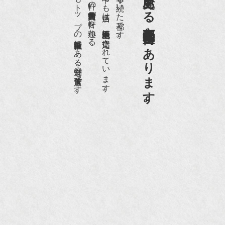
日本でもトップの祇園骨董街にある老舗の骨董店です。
約８０軒の古美術骨董商が軒を連ねる、
京都祇園骨董街の中でも当店は、歴史的保全地区に指定されています。
京都は千年も続いた都です。
京都祇園骨董街にあります。