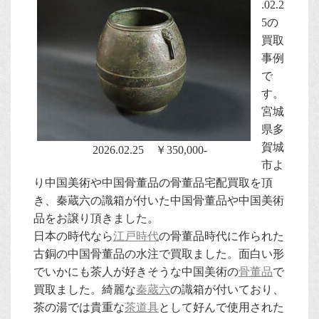
.02.2
5の
買取
事例
で
す。
宮城
県多
賀城
2026.02.25 ￥350,000-
市よ
り中国美術や中国骨董品の骨董品宅配買取を頂
き、秦蔵六の識箱が付いた中国骨董品や中国美術
品をお譲り頂きました。
日本の時代なら
江戸時代
の骨董品時代に作られた
古銅の中国骨董品の水注で買取ました。面白い形
でいかにも茶人が好きそうな中国美術の
骨董品
で
買取ました。綺麗な
秦蔵六
の識箱が付いており、
茶の湯では貴重な
茶道具
として好んで使用された