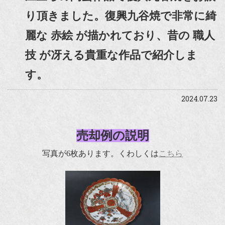
り頂きました。復興九谷焼で非常に綺
麗な 赤絵 が描かれており、昔の 職人
技 が冴える貴重な作品で紹介しま
す。
2024.07.23
売却例の説明
写真が6枚あります。くわしくは
こちら