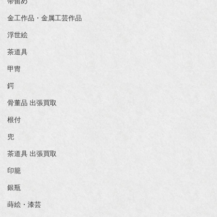
帯留め
金工作品・金属工芸作品
浮世絵
茶道具
甲冑
鍔
骨董品 出張買取
根付
兜
茶道具 出張買取
印籠
銀瓶
蒔絵・漆芸