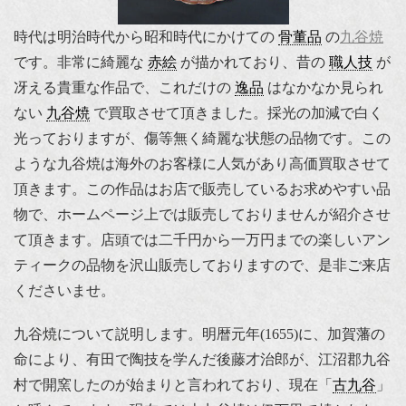
時代は明治時代から昭和時代にかけての
骨董品
の
九谷焼
です。非常に綺麗な
赤絵
が描かれており、昔の
職人技
が
冴える貴重な作品で、これだけの
逸品
はなかなか見られ
ない
九谷焼
で買取させて頂きました。採光の加減で白く
光っておりますが、傷等無く綺麗な状態の品物です。この
ような九谷焼は海外のお客様に人気があり高価買取させて
頂きます。この作品はお店で販売しているお求めやすい品
物で、ホームページ上では販売しておりませんが紹介させ
て頂きます。店頭では二千円から一万円までの楽しいアン
ティークの品物を沢山販売しておりますので、是非ご来店
くださいませ。
九谷焼について説明します。明暦元年(1655)に、加賀藩の
命により、有田で陶技を学んだ後藤才治郎が、江沼郡九谷
村で開窯したのが始まりと言われており、現在「
古九谷
」