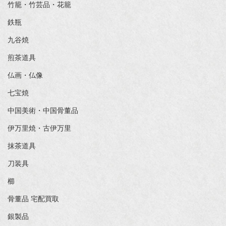
竹籠・竹芸品・花籠
鉄瓶
九谷焼
煎茶道具
仏画・仏像
七宝焼
中国美術・中国骨董品
伊万里焼・古伊万里
抹茶道具
刀装具
櫛
骨董品 宅配買取
銀製品