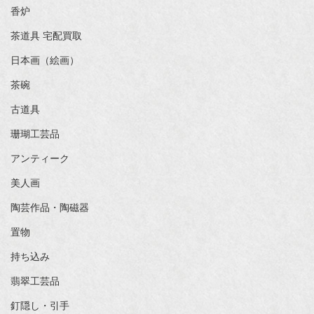
香炉
茶道具 宅配買取
日本画（絵画）
茶碗
古道具
珊瑚工芸品
アンティーク
美人画
陶芸作品・陶磁器
置物
持ち込み
翡翠工芸品
釘隠し・引手