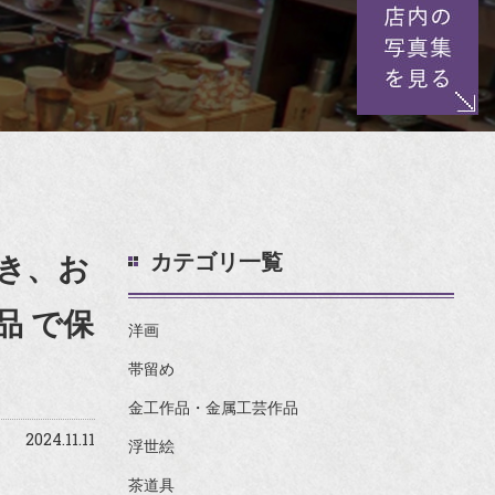
カテゴリ一覧
き、お
品 で保
洋画
帯留め
金工作品・金属工芸作品
2024.11.11
浮世絵
茶道具