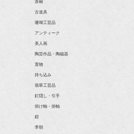
茶碗
古道具
珊瑚工芸品
アンティーク
美人画
陶芸作品・陶磁器
置物
持ち込み
翡翠工芸品
釘隠し・引手
掛け軸・掛軸
鎧
李朝