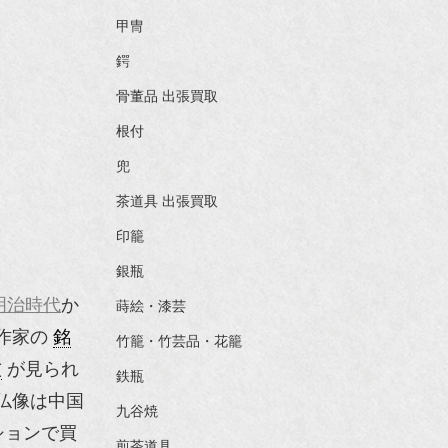
甲冑
鍔
骨董品 出張買取
根付
兜
茶道具 出張買取
印籠
銀瓶
明治時代
か
蒔絵・漆芸
作家の
銘
竹籠・竹芸品・花籠
技
が見られ
鉄瓶
仏像は中国
九谷焼
ションで買
煎茶道具