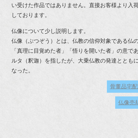
い受けた作品ではありません。直接お客様より入
しております。
仏像について少し説明します。
仏像（ぶつぞう）とは、仏教の信仰対象である仏
「真理に目覚めた者」「悟りを開いた者」の意で
ルタ（釈迦）を指したが、大乗仏教の発達ととも
なった。
骨董品宅配
仏像売