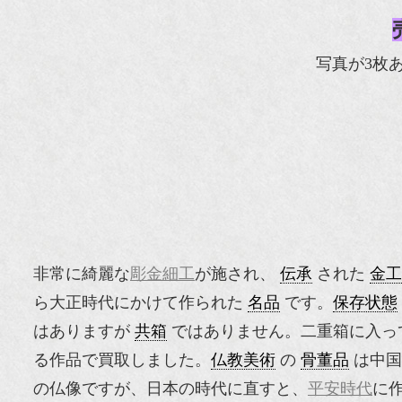
写真が3枚
非常に綺麗な
彫金細工
が施され、
伝承
された
金工
ら大正時代にかけて作られた
名品
です。
保存状態
はありますが
共箱
ではありません。二重箱に入っ
る作品で買取しました。
仏教美術
の
骨董品
は中国
の仏像ですが、日本の時代に直すと、
平安時代
に