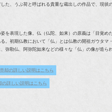
荷した、うぶ荷と呼ばれる貴重な蔵出しの作品で、現状
の姿を表現した像。仏（仏陀、如来）の原義は「目覚め
ある。初期仏教において「仏」とは仏教の開祖ガウタマ
に、弥勒仏、阿弥陀如来などの様々な「仏」の像が造ら
売却の詳しい説明はこちら
却の詳しい説明はこちら