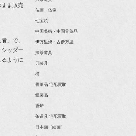
のまま販売
仏画・仏像
七宝焼
中国美術・中国骨董品
た者」で、
伊万里焼・古伊万里
・シッダー
抹茶道具
れるように
刀装具
櫛
骨董品 宅配買取
銀製品
香炉
茶道具 宅配買取
日本画（絵画）