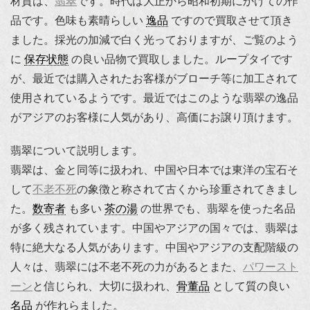
材質は、
翡翠
です。時代は大正から昭和初期にかけての作
品です。色味も素晴らしい
逸品
ですので買取させて頂き
ました。採光の加減で白く光っておりますが、ご覧のよう
に
保存状態
の良い品物で買取しました。ループタイです
が、最近では購入されたお客様がブローチ等に加工されて
使用されているようです。最近ではこのような翡翠の逸品
がアジアのお客様に人気があり、高価にお譲り頂けます。
翡翠について説明します。
翡翠は、金と同等に扱われ、中国や日本では東洋の宝石そ
して
不老不死
の象徴と称されて古くから珍重されてきまし
た。
数寄者
も多い
茶の湯
の世界でも、翡翠を使った名品
が多く残されています。中国やアジアの国々では、翡翠は
特に絶大なる人気があります。中国やアジアの支配階級の
人々は、翡翠には不老不死の力があるとまた、
パワースト
ーン
と信じられ、大切に扱われ、
骨董品
として質の良い
名品
が作れらました。