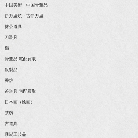
中国美術・中国骨董品
伊万里焼・古伊万里
抹茶道具
刀装具
櫛
骨董品 宅配買取
銀製品
香炉
茶道具 宅配買取
日本画（絵画）
茶碗
古道具
珊瑚工芸品