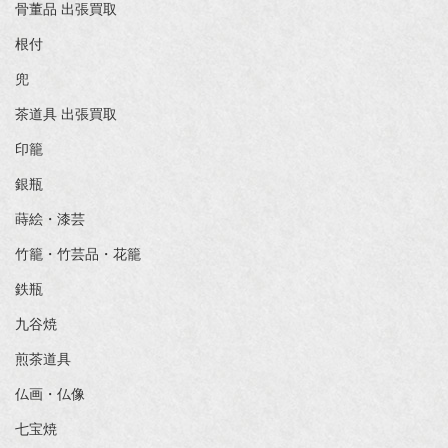
骨董品 出張買取
根付
兜
茶道具 出張買取
印籠
銀瓶
蒔絵・漆芸
竹籠・竹芸品・花籠
鉄瓶
九谷焼
煎茶道具
仏画・仏像
七宝焼