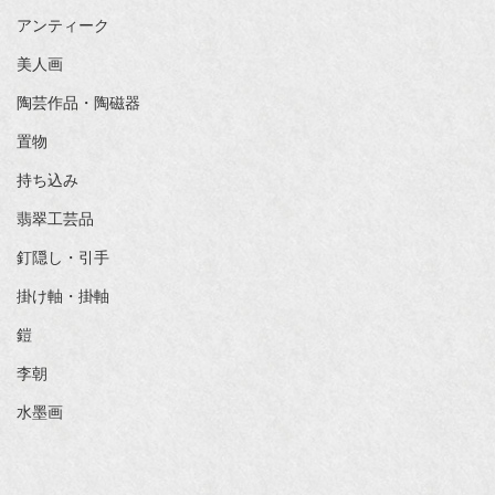
アンティーク
美人画
陶芸作品・陶磁器
置物
持ち込み
翡翠工芸品
釘隠し・引手
掛け軸・掛軸
鎧
李朝
水墨画