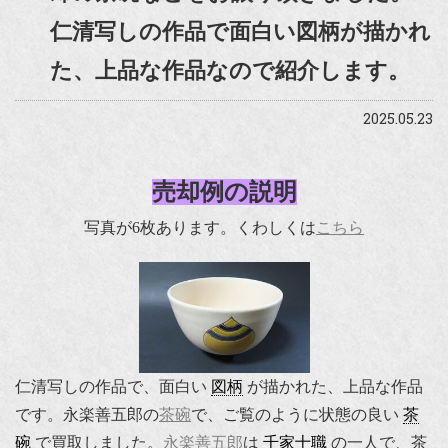
仁清写しの作品で面白い図柄が描かれ
た、上品な作品なので紹介します。
2025.05.23
売却例の説明
写真が6枚あります。くわしくは
こちら
仁清写しの作品で、面白い
図柄
が描かれた、上品な作品
です。永楽善五郎の
茶碗
で、ご覧のように状態の良い
茶
碗
で買取しました。
永楽善五郎
は
千家十職
の一人で、茶