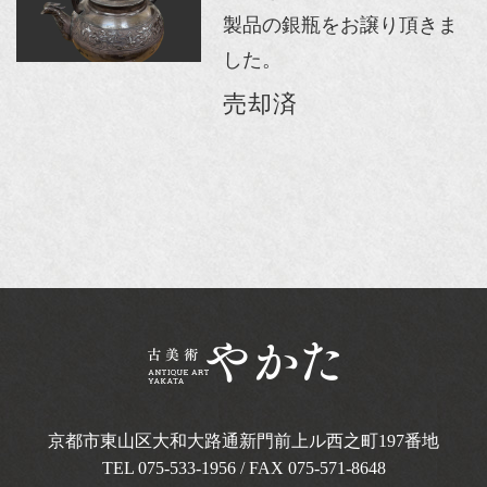
製品の銀瓶をお譲り頂きま
した。
売却済
京都市東山区大和大路通新門前上ル西之町
197番地
TEL
075-533-1956
/ FAX 075-571-8648