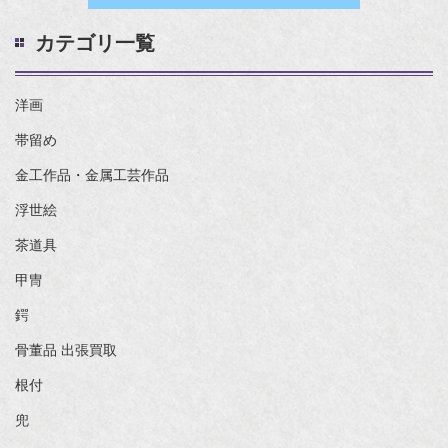
カテゴリ一覧
洋画
帯留め
金工作品・金属工芸作品
浮世絵
茶道具
甲冑
鍔
骨董品 出張買取
根付
兜