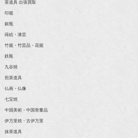
茶道具 出張買取
印籠
銀瓶
蒔絵・漆芸
竹籠・竹芸品・花籠
鉄瓶
九谷焼
煎茶道具
仏画・仏像
七宝焼
中国美術・中国骨董品
伊万里焼・古伊万里
抹茶道具