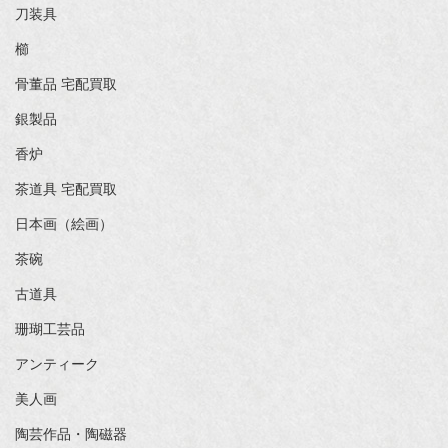
刀装具
櫛
骨董品 宅配買取
銀製品
香炉
茶道具 宅配買取
日本画（絵画）
茶碗
古道具
珊瑚工芸品
アンティーク
美人画
陶芸作品・陶磁器