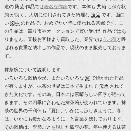
道の
陶芸
作品では
著名な作家
です。本体も
共箱
も保存状
態 が良く、大切に使用されてきた綺麗な
逸品
です。面白
い
図柄
の作品で、おめでたい時に使われる茶碗です。こ
の作品は、競り市やオークションで買い受けた作品ではあ
りません。直接お客様より買取した、業界では
うぶ荷
と呼
ばれる貴重な蔵出しの作品で、現状のまま販売しておりま
す。
抹茶碗について説明します。
いろいろな図柄や形、またいろいろな
窯
で焼かれた作品
が有りますが、抹茶の世界は日本で生まれて
伝承
されて
きた文化です。その為、日本には素晴らしい四季が廻って
きます、その四季に合わせた抹茶碗が使われています。抹
茶の世界の千利休も「夏は、いかにも涼しきように。冬
は、いかにも暖かなるように」と言葉を残しております。
その図柄は、季節ごとを現した四季の花、年中使える抹茶