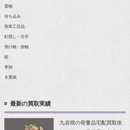
置物
持ち込み
翡翠工芸品
釘隠し・引手
掛け軸・掛軸
鎧
李朝
水墨画
最新の買取実績
九谷焼の骨董品宅配買取依