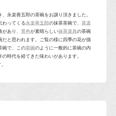
き、永楽善五郎の茶碗をお譲り頂きました。
伝わってくる
永楽善五郎
の抹茶茶碗で、
茶道
格があり、
景色
が素晴らしい
抹茶道具
の茶碗
碗だと思われます。ご覧の様に四季の花が描
茶碗で、この
茶碗
のように一般的に茶碗の内
年の時代を経てきた味わいがあります。
す。