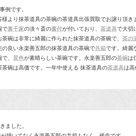
の買取事例です。
客様より抹茶道具の茶碗の茶道具出張買取でお譲り頂き
碗で
裏千家
の淡々斎の
書付
が付いており、
茶道具
で大切
お茶碗は非常に綺麗に作られた抹茶道具の茶碗で、
茶の
態
の良い永楽善五郎の抹茶道具の茶碗で
共箱
です。綺麗
碗で、
景色
が素晴らしい茶碗です。永楽善五郎の
茶碗
は
茶茶碗は高価です。一年中使える 抹茶道具の
茶道具
は高
て頂きました。
絵が描いてなく永楽善五郎の共箱もなく、残念です。