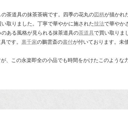
しの茶道具の抹茶茶碗です。四季の花丸の
図柄
が描かれ
買い取りました。丁寧で華やかに施された
技法
で華やか
みのある風格が見られる抹茶道具の
茶道具
で買い取りま
道具です。
裏千家
の鵬雲斎の
書付
が付いております。未
すが、この永楽即全の小品でも時間をかけたこのような