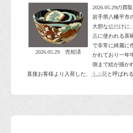
2026.05.29
岩手県八幡平市
大胆な
絵付
けに
具
に使われる茶
で非常に綺麗に
2026.05.29 売却済
かれており一年
側まで絵が描か
直接お客様より入荷した、
うぶ荷
と呼ばれ