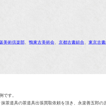
阪美術倶楽部
、
鴨東古美術会
、
京都古書組合
、
東京古書
取事例です。
り抹茶道具の茶道具出張買取依頼を頂き、永楽善五郎の