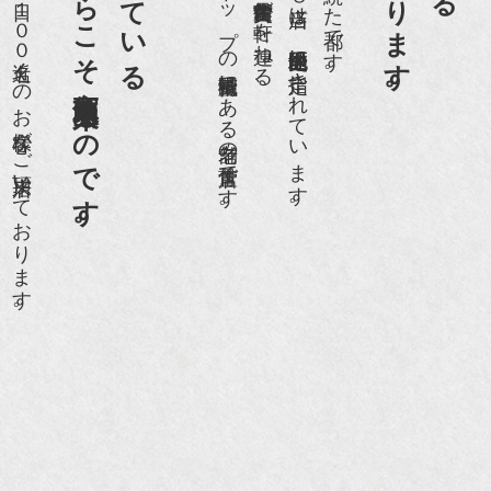
老舗骨董店だからこそ高価買取出来るのです。
京都祇園骨董街にあります。
世界各国から１日１００名近くのお客様がご来店頂いております。
日本でもトップの祇園骨董街にある老舗の骨董店です。
約８０軒の古美術骨董商が軒を連ねる、
京都祇園骨董街の中でも当店は、歴史的保全地区に指定されています。
京都は千年も続いた都です。