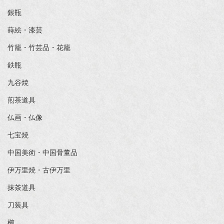
銀瓶
蒔絵・漆芸
竹籠・竹芸品・花籠
鉄瓶
九谷焼
煎茶道具
仏画・仏像
七宝焼
中国美術・中国骨董品
伊万里焼・古伊万里
抹茶道具
刀装具
櫛