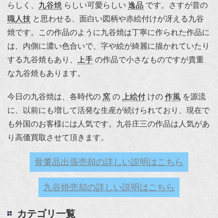
らしく、
九谷焼
らしい可愛らしい
逸品
です。さすが昔の
職人技
と思わせる、面白い図柄や赤絵付けが冴える九谷
焼です。この作品のように九谷焼は丁寧に作られた作品に
は、内側に濃い色合いで、字や絵が綺麗に描かれていたり
する九谷焼もあり、
上手
の作品で小さなものですが貴重
な九谷焼もあります。
今日の九谷焼は、各時代の
窯
の
上絵付
けの
作風
を源流
に、以前にも増して活発な生産が続けられており、現在で
も外国のお客様には人気です。九谷庄三の作品は人気があ
り高価買取させて頂きます。
骨董品出張売却の詳しい説明はこちら
九谷焼売却の詳しい説明はこちら
カテゴリ一覧