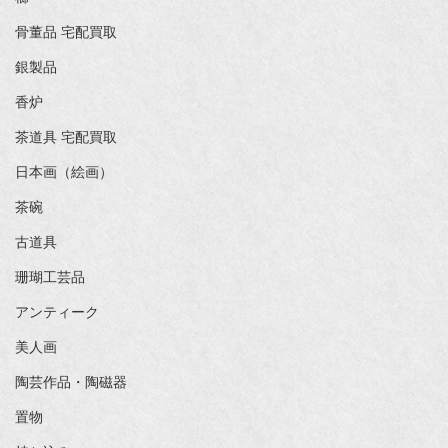
骨董品 宅配買取
銀製品
香炉
茶道具 宅配買取
日本画（絵画）
茶碗
古道具
珊瑚工芸品
アンティーク
美人画
陶芸作品・陶磁器
置物