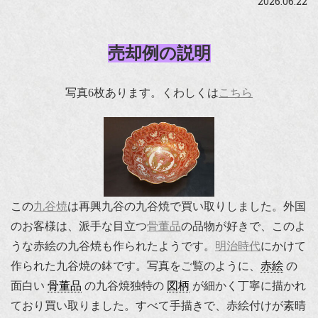
2026.06.22
売却例の説明
写真6枚あります。くわしくは
こちら
この
九谷焼
は再興九谷の九谷焼で買い取りしました。外国
のお客様は、派手な目立つ
骨董品
の品物が好きで、このよ
うな赤絵の九谷焼も作られたようです。
明治時代
にかけて
作られた九谷焼の鉢です。写真をご覧のように、
赤絵
の
面白い
骨董品
の九谷焼独特の
図柄
が細かく丁寧に描かれ
ており買い取りました。すべて手描きで、赤絵付けが素晴