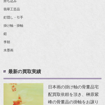
持ち込み
翡翠工芸品
釘隠し・引手
掛け軸・掛軸
鎧
李朝
水墨画
最新の買取実績
日本画の掛け軸の骨董品宅
配買取依頼を頂き、榊原紫
峰の骨董品の掛軸をお譲り