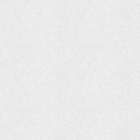
オレンジページムック『インテリア』No.23
『MORE』12月号
『花時間』7月号
『東京育ちの京都案内』麻生圭子著 文芸春秋刊
『私のアンティーク』