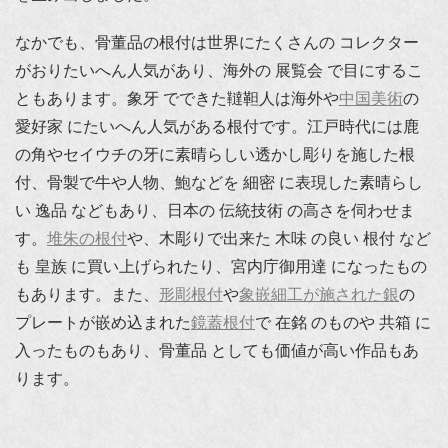
なかでも、骨董品の根付は世界にたくさんの コレクター
がおりたいへん人気があり、海外の 展覧会 で目にするこ
ともあります。象牙 でできた韃靼人は海外や
中国美術
の
愛好家 にたいへん人気がある根付です。江戸時代には鹿
の角やセイウチの牙に素晴らしい透かし彫りを施した根
付、骨製で牛や人物、鮑などを 細密 に表現した素晴らし
い 逸品 などもあり、日本の 伝統技術 の高さを伺わせま
す。
堆朱の根付
や、木彫りで出来た 木味 の良い 根付 など
も 皇族 に買い上げられたり、宮内庁御用達 になったもの
もあります。また、
形彫根付
や
象嵌細工が施された銀
の
プレートが嵌め込まれた
鏡蓋根付
で 在銘 のものや 共箱 に
入ったものもあり、骨董品 としても価値が高い作品もあ
ります。