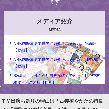
ます
ください
メディア紹介
MEDIA
NHK国際放送で世界に紹介されました。英語版
【動画】
NHK国際放送で世界に紹介されました。日本語版
【動画】
BS朝日「京都ぶらり歴史探訪」で紹介され、中村
雅俊さんご来店【動画】
NHK京いちにち「京のええとこ連れてって」取材
【動画】
ＴＶ出演お断りの理由は「
古美術やかたの特長
」
『京都新聞』とKBS京都で鴨東まちなか美術館を