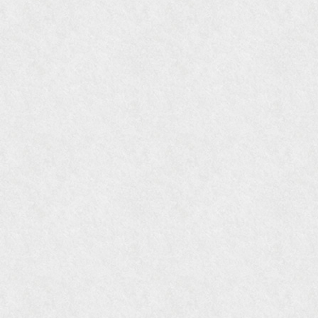
『Hanako WEST』4月号
『骨董古美術の愉しみ方』（4月16日発行）
『近代盆栽』9月号
『Hanako WEST』11月号
『ORANGE travel』2006年 SUMMER
『婦人画報』2004年9月号
国際交流サービス協会に2017年6月７日紹介頂き
ました。
『Grazia』6月号
『VISIO ビジオ・モノ』5月号
『Hanako WEST』4月号
『gli』11月号