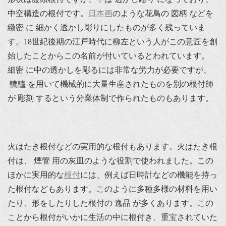
中空構造の根付です。
日本画
のような花鳥の 図柄 などを
緻密 に 細かく透かし彫りにしたものが多く残っていま
す。18世紀後期の江戸時代に柳左という人がこの意匠を創
始したことからこの名前が付いているとわれています。
細密 に中の透かしを彫るには非常な労力が必要ですが、
轆轤 を用いて機械的に大量生産されたものを別の根付師
が 彫刻 するという分業体制で作られたものもあります。
火はたき根付などの実用的な根付もあります。火はたき根
付は、 煙管 用の灰皿のような役割で使われました。この
ほかに実用的な
根付
には、例えば日時計などの機能を持っ
た根付などもあります。このように多種多様の材料を用い
たり、形をしたりした根付の 逸品 が多くあります。この
ことから根付がいかに生活の中に根付き、重宝されていた