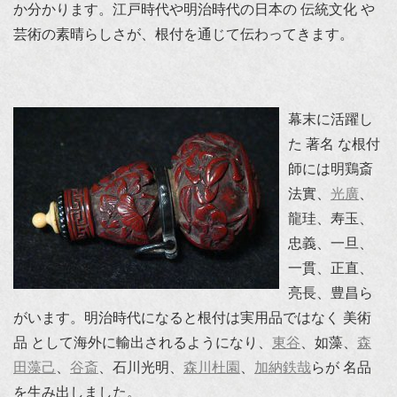
か分かります。江戸時代や明治時代の日本の 伝統文化 や
芸術の素晴らしさが、根付を通じて伝わってきます。
幕末に活躍し
た 著名 な根付
師には明鶏斎
法實、
光廣
、
龍珪、寿玉、
忠義、一旦、
一貫、正直、
亮長、豊昌ら
がいます。明治時代になると根付は実用品ではなく 美術
品 として海外に輸出されるようになり、
東谷
、如藻、
森
田藻己
、
谷斎
、石川光明、
森川杜園
、
加納鉄哉
らが 名品
を生み出しました。