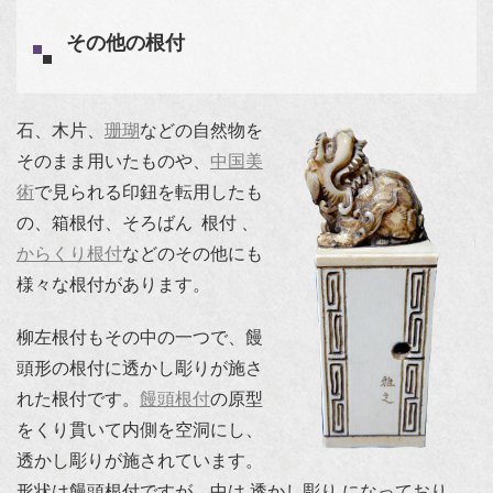
その他の根付
石、木片、
珊瑚
などの自然物を
そのまま用いたものや、
中国美
術
で見られる印鈕を転用したも
の、箱根付、そろばん 根付 、
からくり根付
などのその他にも
様々な根付があります。
柳左根付もその中の一つで、饅
頭形の根付に透かし彫りが施さ
れた根付です。
饅頭根付
の原型
をくり貫いて内側を空洞にし、
透かし彫りが施されています。
形状は饅頭根付ですが、中は 透かし彫り になっており、