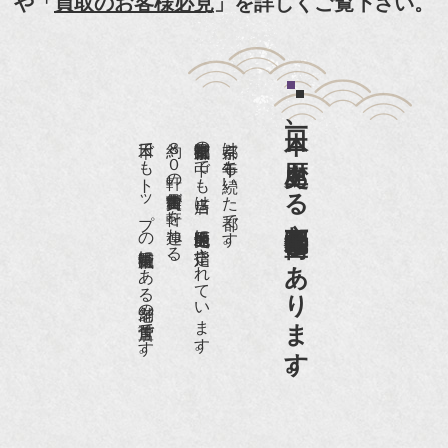
や「
買取のお客様必見
」を詳しくご覧下さい。
紹介頂きました。
『和楽』7月号 樋口可南子さんがお店へ！！
『婦人画報』2012年5月号
日本一、歴史ある
『樋口可南子の古寺散歩』（5月17日発行）
日本でもトップの祇園骨董街にある老舗の骨董店です。
約８０軒の古美術骨董商が軒を連ねる、
京都祇園骨董街の中でも当店は、歴史的保全地区に指定されています。
京都は千年も続いた都です。
NHK「趣味Do楽」とよた真帆さんご来店！【動
画】
京都祇園骨董街にあります。
NHK『美の壺』（4月24日放送）
『和楽』10月号
『Hanako 京都案内』
『FIGARO japon』12月号
『mr partner』2011年2月号
2009年11月 『週刊現代』2009年11月28日号