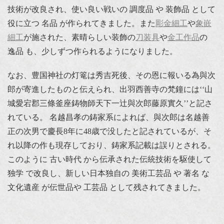
技術が改良され、使い良い戦いの 調度品 や 装飾品 として
役に立つ 名品 が作られてきました。また
彫金細工
や
象嵌
細工
が施された、素晴らしい装飾の
刀装具
や
金工作品
の
逸品 も、少しずつ作られるようになりました。
なお、豊国神社の灯篭は秀吉死後、その恩に報いる為與次
郎が寄進したものと伝えられ、出羽西善寺の梵鐘には‘‘山
城愛宕郡三條釜座鋳物師天下一辻與次郎藤原實久’’と記さ
れている。 名越昌孝の鋳家系によれば、與次郎は名越善
正の次男で慶長8年に48歳で没したと記されているが、そ
れ以降の作も現存しており、鋳家系記載は誤りとされる。
このように 古い時代 から伝承された伝統技術を駆使して
独学 で改良し、新しい日本独自の 美術工芸品 や 著名 な
文化遺産 が伝世品や 工芸品 として残されてきました。