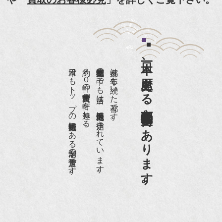
紹介頂きました。
『和楽』7月号 樋口可南子さんがお店へ！！
『婦人画報』2012年5月号
日本一、歴史ある
『樋口可南子の古寺散歩』（5月17日発行）
日本でもトップの祇園骨董街にある老舗の骨董店です。
約８０軒の古美術骨董商が軒を連ねる、
京都祇園骨董街の中でも当店は、歴史的保全地区に指定されています。
京都は千年も続いた都です。
NHK「趣味Do楽」とよた真帆さんご来店！【動
画】
京都祇園骨董街にあります。
NHK『美の壺』（4月24日放送）
『和楽』10月号
『Hanako 京都案内』
『FIGARO japon』12月号
『mr partner』2011年2月号
2009年11月 『週刊現代』2009年11月28日号