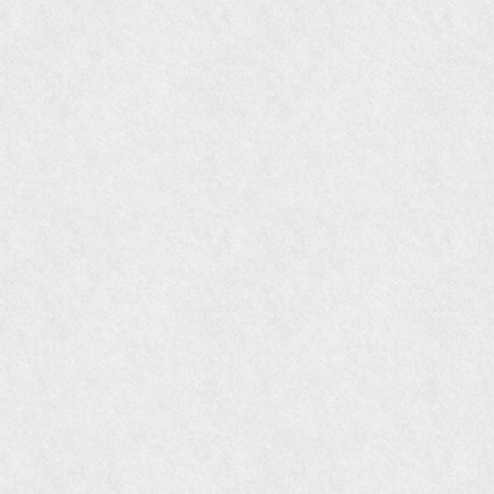
オレンジページムック『インテリア』No.23
『MORE』12月号
『花時間』7月号
『東京育ちの京都案内』麻生圭子著 文芸春秋刊
『私のアンティーク』