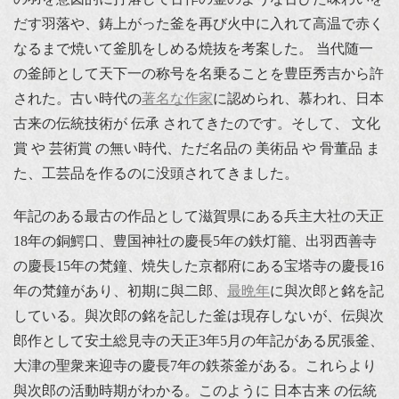
だす羽落や、鋳上がった釜を再び火中に入れて高温で赤く
なるまで焼いて釜肌をしめる焼抜を考案した。 当代随一
の釜師として天下一の称号を名乗ることを豊臣秀吉から許
された。古い時代の
著名な作家
に認められ、慕われ、日本
古来の伝統技術が 伝承 されてきたのです。そして、 文化
賞 や 芸術賞 の無い時代、ただ名品の 美術品 や 骨董品 ま
た、工芸品を作るのに没頭されてきました。
年記のある最古の作品として滋賀県にある兵主大社の天正
18年の銅鰐口、豊国神社の慶長5年の鉄灯籠、出羽西善寺
の慶長15年の梵鐘、焼失した京都府にある宝塔寺の慶長16
年の梵鐘があり、初期に與二郎、
最晩年
に與次郎と銘を記
している。與次郎の銘を記した釜は現存しないが、伝與次
郎作として安土総見寺の天正3年5月の年記がある尻張釜、
大津の聖衆来迎寺の慶長7年の鉄茶釜がある。これらより
與次郎の活動時期がわかる。このように 日本古来 の伝統