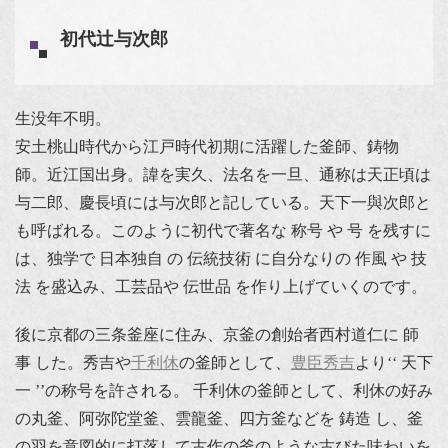
初代辻与次郎
生没年不明。
安土桃山時代から江戸時代初期に活躍した釜師、鋳物
師。近江国出身。諱を実久、法名を一旦、通称は天正頃は
与二郎、慶長頃には与次郎と記している。天下一與次郎と
も呼ばれる。このように初代で著名な 称号 や 号 を残すに
は、独学で 日本独自 の 伝統技術 に自分なりの 作風 や 技
法 を盛込み、工芸品や 伝世品 を作り上げていくのです。
後に京都の三条釜座に住み、京釜の創始者西村道仁に 師
事 した。秀吉や
千利休
の釜師として、
豊臣秀吉
より‘‘ 天下
一 ’’の称号を許される。 千利休の釜師として、利休の好み
の丸釜、阿弥陀堂釜、雲龍釜、四方釜などを 鋳造 し、釜
の羽を意図的に打落して古作の釜のような古びた味わいを