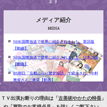
ます
ください
メディア紹介
MEDIA
NHK国際放送で世界に紹介されました。英語版
【動画】
NHK国際放送で世界に紹介されました。日本語版
【動画】
BS朝日「京都ぶらり歴史探訪」で紹介され、中村
雅俊さんご来店【動画】
NHK京いちにち「京のええとこ連れてって」取材
【動画】
ＴＶ出演お断りの理由は「
古美術やかたの特長
」
『京都新聞』とKBS京都で鴨東まちなか美術館を
や「
買取のお客様必見
」を詳しくご覧下さい。