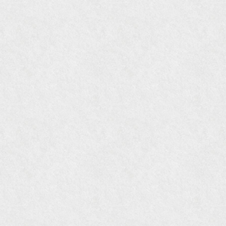
『Hanako WEST』4月号
『骨董古美術の愉しみ方』（4月16日発行）
『近代盆栽』9月号
『Hanako WEST』11月号
『ORANGE travel』2006年 SUMMER
『婦人画報』2004年9月号
国際交流サービス協会に2017年6月７日紹介頂き
ました。
『Grazia』6月号
『VISIO ビジオ・モノ』5月号
『Hanako WEST』4月号
『gli』11月号