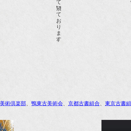
人画報』2004年9月号
際交流サービス協会に2017年6月７日紹介頂きました。
razia』6月号
ISIO ビジオ・モノ』5月号
anako WEST』4月号
li』11月号
レンジページムック『インテリア』No.23
ORE』12月号
美術倶楽部
、
鴨東古美術会
、
京都古書組合
、
東京古書
花時間』7月号
東京育ちの京都案内』麻生圭子著 文芸春秋刊