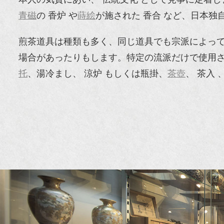
青磁
の 香炉 や
蒔絵
が施された 香合 など、日本独
煎茶道具は種類も多く、同じ道具でも宗派によっ
場合があったりもします。特定の流派だけで使用さ
托
、湯冷まし、 涼炉 もしくは瓶掛、
茶壺
、 茶入