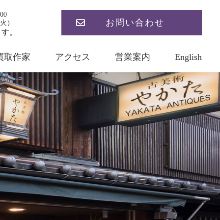
00
お問い合わせ
火）
ます。
買取作家
アクセス
営業案内
English