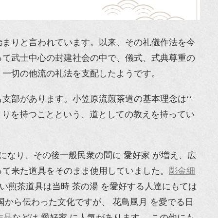
始まりと言われています。以来、その礼儀作法を今
って武士中心の封建社会の中で、儀式、式典尊重の
、一切の他流の礼法を支配したようです。
支部があります。小笠原流煎茶道の基本理念は‘‘
とりを持つことという、道としての教えを持ってい
になり、その後一般民衆の間に 愛好家 が増え、広
って来た道具をそのまま使用していました。
彫金細
い煎茶道具は当時 茶の湯 を愛好する人達にもては
から伝わった文化ですが、 花鳥風月 を愛でる日
作品
などは 愛好家 に人気があります。 この他にも