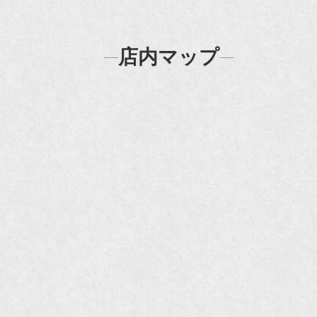
N
『
店内マップ
『H
『F
『m
20
『H
『
『
『H
『O