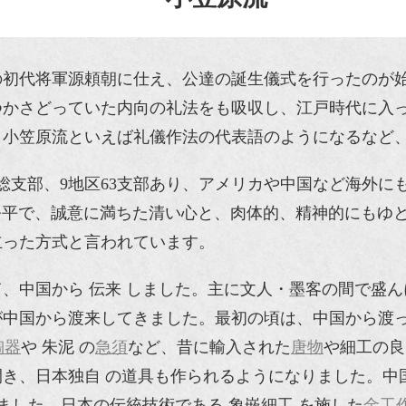
府の初代将軍源頼朝に仕え、公達の誕生儀式を行ったのが
つかさどっていた内向の礼法をも吸収し、江戸時代に入
、小笠原流といえば礼儀作法の代表語のようになるなど
総支部、9地区63支部あり、アメリカや中国など海外にも
に公平で、誠意に満ちた清い心と、肉体的、精神的にもゆ
立った方式と言われています。
、中国から 伝来 しました。主に文人・墨客の間で盛ん
が中国から渡来してきました。最初の頃は、中国から渡
陶器
や 朱泥 の
急須
など、昔に輸入された
唐物
や細工の良
き、日本独自 の道具も作られるようになりました。中国
ました。日本の伝統技術である 象嵌細工 を施した
金工