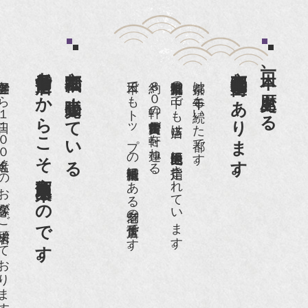
老舗骨董店だからこそ高価買取出来るのです。
京都祇園で小売販売している
京都祇園骨董街にあります。
日本一、歴史ある
日１００名近くのお客様がご来店頂いております。
日本でもトップの祇園骨董街にある老舗の骨董店です。
約８０軒の古美術骨董商が軒を連ねる、
京都祇園骨董街の中でも当店は、歴史的保全地区に指定されています。
京都は千年も続いた都です。