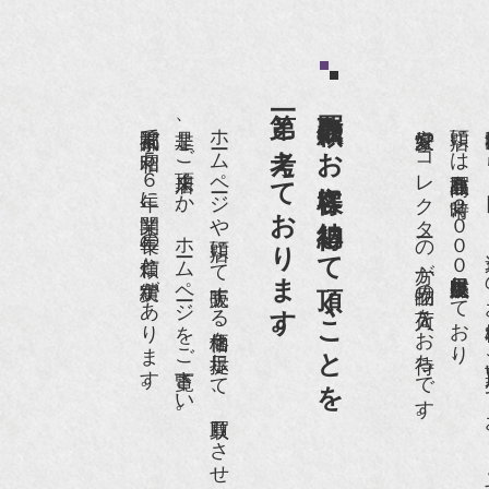
HK『美の壺』（4月24日放送）
和楽』10月号
第一と考えております。
買取依頼のお客様に納得して頂くことを
anako 京都案内』
京都祇園で昭和５６年に開業、長年の信頼と実績があります。
是非、ご来店頂くか、ホームページをご覧下さい。
ホームページや店頭にて販売する価格を提示して、買取りさせて頂いております。
愛好家やコレクターの方が品物の入荷をお待ちです。
店頭には買取商品を常時２０００点以上展示販売しており、
世界各国から１
IGARO japon』12月号
r partner』2011年2月号
09年11月 『週刊現代』2009年11月28日号
anako WEST』4月号
骨董古美術の愉しみ方』（4月16日発行）
近代盆栽』9月号
anako WEST』11月号
RANGE travel』2006年 SUMMER