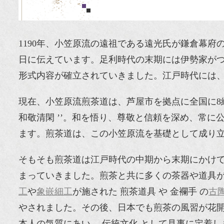
1190年、小笠原流の遠祖である遠光氏が鎌倉幕
日に伝えています。足利時代の末期には伊勢家が
形式内容が確立されていきました。江戸時代には
現在、小笠原流煎茶道は、芦屋市を拠点に全国に8
和敬清閑 ’’。和を悟り、尊敬と信頼を深め、常
ます。煎茶道は、この小笠原流を基礎として成り
そもそも煎茶道は江戸時代の中期から末期にかけて
まっていきました。煎茶と共に多くの茶器や道具
工
や
象嵌細工
が施された 煎茶道具 や 金襴手 の
古
やされました。その後、日本でも煎茶の風習が花開
本人の気質にあい、 伝統文化 として見事に定着し