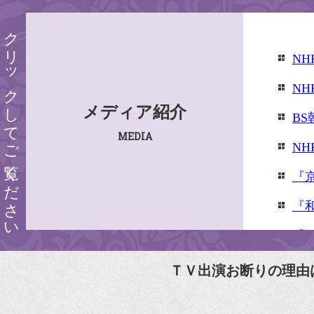
クリックしてご覧ください
N
N
メディア紹介
B
MEDIA
N
『
『
『婦
『
ＴＶ出演お断りの理由
N