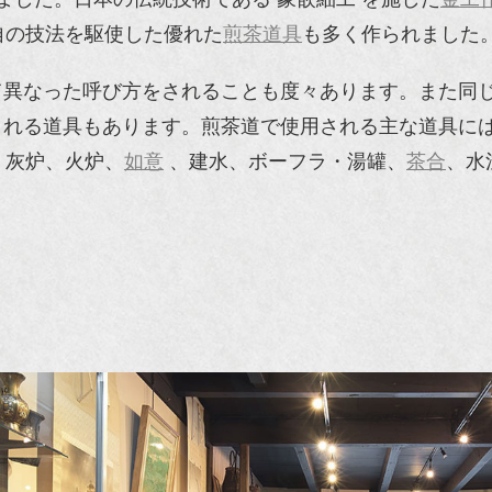
自の技法を駆使した優れた
煎茶道具
も多く作られました
て異なった呼び方をされることも度々あります。また同
れる道具もあります。煎茶道で使用される主な道具には
 、灰炉、火炉、
如意
、建水、ボーフラ・湯罐、
茶合
、水