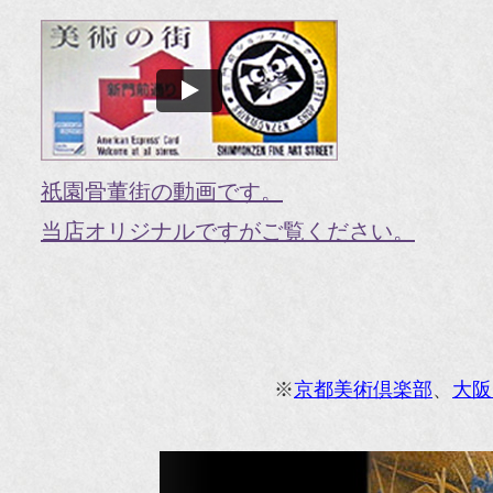
『婦
国
『G
『V
祇園骨董街の動画です。
『H
当店オリジナルですがご覧ください。
『g
オ
『M
※
京都美術倶楽部
、
大阪
『
『