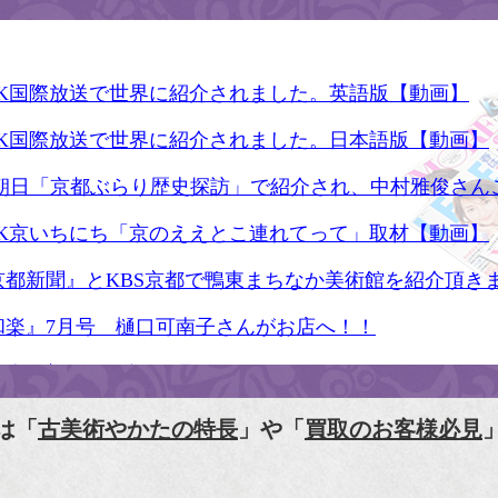
HK国際放送で世界に紹介されました。英語版【動画】
HK国際放送で世界に紹介されました。日本語版【動画】
S朝日「京都ぶらり歴史探訪」で紹介され、中村雅俊さん
HK京いちにち「京のええとこ連れてって」取材【動画】
京都新聞』とKBS京都で鴨東まちなか美術館を紹介頂き
和楽』7月号 樋口可南子さんがお店へ！！
人画報』2012年5月号
樋口可南子の古寺散歩』（5月17日発行）
は「
古美術やかたの特長
」や「
買取のお客様必見
HK「趣味Do楽」とよた真帆さんご来店！【動画】