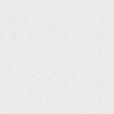
『gli』11月号
オレンジページムック『インテリア』No.23
『MORE』12月号
『花時間』7月号
『東京育ちの京都案内』麻生圭子著 文芸春秋刊
『私のアンティーク』