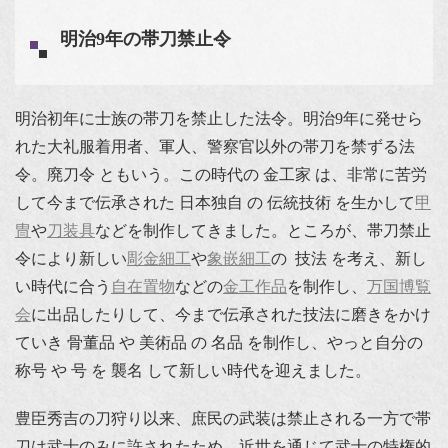
明治9年の帯刀禁止令
明治初年に士族の帯刀を禁止した法令。明治9年に発せら
れた大礼服着用者、軍人、警察官以外の帯刀を禁ずる法
令。廃刀令 ともいう。この時代の 金工家 は、非常に苦労
して今まで伝承された 日本独自 の 伝統技術 を生かして
甲
冑
や
刀装具
などを制作してきました。ところが、帯刀禁止
令により新しい
彫金細工
や
象嵌細工
の 技法 を考え、新し
い時代に合う
自在置物
などの
金工作品
を制作し、
万国博覧
会
に出品したりして、今まで伝承された技法に磨きをかけ
ていき 骨董品 や 美術品 の 名品 を制作し、やっと自分の
称号 や 号 を 襲名 して新しい時代を迎えました。
豊臣秀吉の刀狩り以来、庶民の武装は禁止される一方で帯
刀は武士のみに許されたため、近世を通じて武士の特権的