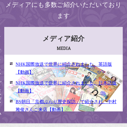
メディアにも多数ご紹介いただいており
ます
ください
メディア紹介
MEDIA
NHK国際放送で世界に紹介されました。英語版
【動画】
NHK国際放送で世界に紹介されました。日本語版
【動画】
BS朝日「京都ぶらり歴史探訪」で紹介され、中村
雅俊さんご来店【動画】
NHK京いちにち「京のええとこ連れてって」取材