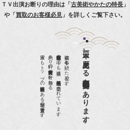
【動画】
ＴＶ出演お断りの理由は「
古美術やかたの特長
」
『京都新聞』とKBS京都で鴨東まちなか美術館を
や「
買取のお客様必見
」を詳しくご覧下さい。
紹介頂きました。
『和楽』7月号 樋口可南子さんがお店へ！！
『婦人画報』2012年5月号
日本一、歴史ある
『樋口可南子の古寺散歩』（5月17日発行）
日本でもトップの祇園骨董街にある老舗の骨董店です。
約８０軒の古美術骨董商が軒を連ねる、
京都祇園骨董街の中でも当店は、歴史的保全地区に指定されています。
京都は千年も続いた都です。
NHK「趣味Do楽」とよた真帆さんご来店！【動
画】
京都祇園骨董街にあります。
NHK『美の壺』（4月24日放送）
『和楽』10月号
『Hanako 京都案内』
『FIGARO japon』12月号
『mr partner』2011年2月号