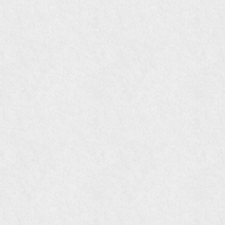
2009年11月 『週刊現代』2009年11月28日号
『Hanako WEST』4月号
『骨董古美術の愉しみ方』（4月16日発行）
『近代盆栽』9月号
『Hanako WEST』11月号
『ORANGE travel』2006年 SUMMER
『婦人画報』2004年9月号
国際交流サービス協会に2017年6月７日紹介頂き
ました。
『Grazia』6月号
『VISIO ビジオ・モノ』5月号
『Hanako WEST』4月号