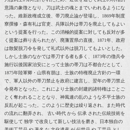
意識の象徴となり、刀は武士の魂とまでいわれるようにな
った。維新政権成立後、帯刀廃止論が登場し、1869年制度
寮撰修・森有礼は官吏、兵隊以外は帯刀を廃止してもよい
という提案を行った。この消極的提案に対しても反対が多
く提案は葬り去られたが、廃藩置県の直後、1871年、政府
は散髪脱刀令を発して礼式以外は脱刀してもよいとした。
しかし士族のなかでは帯刀する者も多く、1873年の徴兵令
施行以後国家治安にとって士族の帯刀は不都合だとして、
1875年陸軍卿・山県有朋は、士族の特権廃止方針の一環
で、軍人以外の帯刀禁止を政府に建言し、翌年の帯刀禁止
令発布となった。これにより士族の封建的諸特権はことご
とく奪われることとなり、神風連の乱のような不平士族の
反乱が起こった。このように歴史は繰り返され、また時代
の流れに翻弄され、 古い時代 から 伝承 された伝統技術を
駆使して 独学 で改良して新しい技法を磨き、日本独自の
美術工芸品 や 著名 な 文化遺産 が 伝世品 や 工芸品 とし