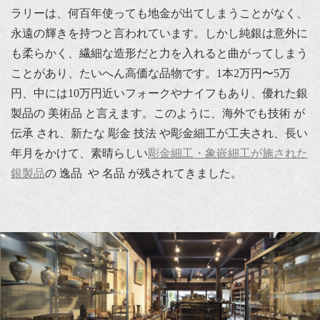
ラリーは、何百年使っても地金が出てしまうことがなく、
永遠の輝きを持つと言われています。しかし純銀は意外に
も柔らかく、繊細な造形だと力を入れると曲がってしまう
ことがあり、たいへん高価な品物です。1本2万円〜5万
円、中には10万円近いフォークやナイフもあり、優れた銀
製品の 美術品 と言えます。このように、海外でも技術 が
伝承 され、新たな 彫金 技法 や彫金細工が工夫され、長い
年月をかけて、素晴らしい
彫金細工・象嵌細工が施された
銀製品
の 逸品 や 名品 が残されてきました。