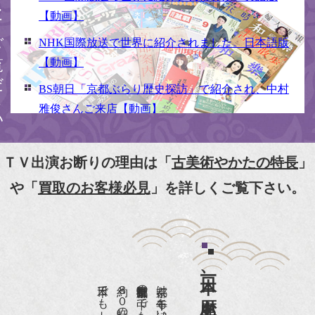
ください
【動画】
NHK国際放送で世界に紹介されました。日本語版
【動画】
BS朝日「京都ぶらり歴史探訪」で紹介され、中村
雅俊さんご来店【動画】
NHK京いちにち「京のええとこ連れてって」取材
【動画】
ＴＶ出演お断りの理由は「
古美術やかたの特長
」
『京都新聞』とKBS京都で鴨東まちなか美術館を
や「
買取のお客様必見
」を詳しくご覧下さい。
紹介頂きました。
『和楽』7月号 樋口可南子さんがお店へ！！
『婦人画報』2012年5月号
日本一、歴史ある
『樋口可南子の古寺散歩』（5月17日発行）
NHK「趣味Do楽」とよた真帆さんご来店！【動