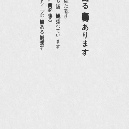
日本でもトップの祇園骨董街にある老舗の骨董店です。
約８０軒の古美術骨董商が軒を連ねる、
京都祇園骨董街の中でも当店は、歴史的保全地区に指定されています。
京都は千年も続いた都です。
画】
京都祇園骨董街にあります。
NHK『美の壺』（4月24日放送）
『和楽』10月号
『Hanako 京都案内』
『FIGARO japon』12月号
『mr partner』2011年2月号
2009年11月 『週刊現代』2009年11月28日号
『Hanako WEST』4月号
『骨董古美術の愉しみ方』（4月16日発行）
『近代盆栽』9月号
『Hanako WEST』11月号
『ORANGE travel』2006年 SUMMER