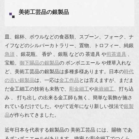
美術工芸品の銀製品
皿、銀杯、ボウルなどの食器類、スプーン、フォーク、ナ
イフなどのシルバーカトラリー、置物、トロフィー、純銀
急須
、銀花瓶、 香炉 、銀瓶 などの 茶道具 や
煎茶道具
、
宝船、
御下賜品の銀製品
の ボンボニエール や煙草入れな
ど、美術工芸品の銀製品は多種多様あります。日本の
時代
の古い銀製品
は、一応は
金工作品
とは言えますが、まだま
だ金工細工の技術も未熟で、
彫金細工
や
象嵌細工
、打ち込
み 、 打ち出し の出来る金工師も無く、簡単な装飾が施さ
れているだけでした。やがて近年になり新しい技法で
銀製
品
が作られてきました。
近年日本を代表する銀製品の 美術工芸品 には、賜物 であ
るボンボニエールがあります。緻密 な彫金細工でつくら