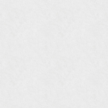
『婦人画報』2004年9月号
国際交流サービス協会に2017年6月７日紹介頂き
ました。
『Grazia』6月号
『VISIO ビジオ・モノ』5月号
『Hanako WEST』4月号
『gli』11月号
オレンジページムック『インテリア』No.23
『MORE』12月号
『花時間』7月号
『東京育ちの京都案内』麻生圭子著 文芸春秋刊
『私のアンティーク』