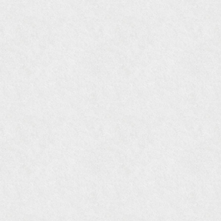
『gli』11月号
オレンジページムック『インテリア』No.23
『MORE』12月号
『花時間』7月号
『東京育ちの京都案内』麻生圭子著 文芸春秋刊
『私のアンティーク』