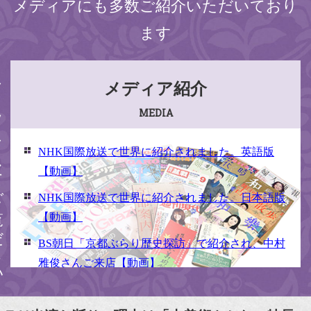
メディアにも多数ご紹介いただいており
ます
ください
メディア紹介
MEDIA
NHK国際放送で世界に紹介されました。英語版
【動画】
NHK国際放送で世界に紹介されました。日本語版
【動画】
BS朝日「京都ぶらり歴史探訪」で紹介され、中村
雅俊さんご来店【動画】
NHK京いちにち「京のええとこ連れてって」取材
【動画】