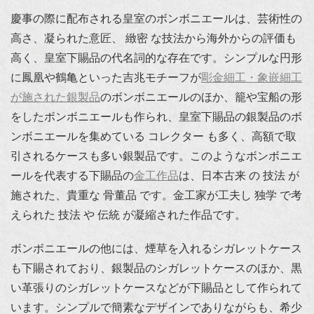
慶事の際に配布される皇室のボンボニエールは、芸術性の
高さ、凝られた意匠、 緻密 な技法から海外からの評価も
高く、皇室下賜品の代名詞的な存在です。シンプルな円形
に鳳凰や鶴亀といった吉兆モチーフが
彫金細工・象嵌細工
が施された銀製品
のボンボニエールのほか、籠や宝船の形
をしたボンボニエールも作られ、皇室下賜品の銀製品のボ
ンボニエールを集めている コレクター も多く、高額で取
引されるケースも多い銀製品です。このようなボンボニエ
ールを代表する下賜品の
金工作品
は、日本古来 の 技法 が
施された、貴重な 骨董品 です。金工家が工夫し 独学 で考
えられた 技法 や 伝統 が凝縮された作品です。
ボンボニエールの他には、煙草を入れるシガレットケース
も下賜されており、銀製品のシガレットケースのほか、黒
い革張りのシガレットケースなどが下賜品として作られて
います。シンプルで簡素なデザインでありながらも、希少