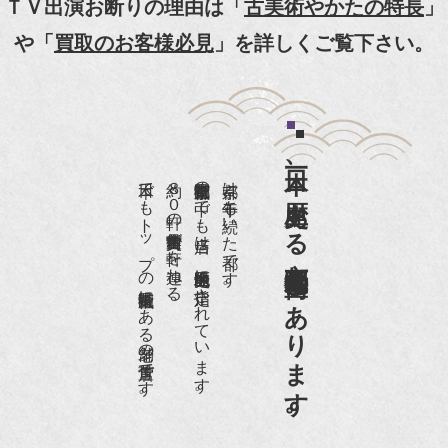
ＴＶ出演お断りの理由は「
古美術やかたの特長
」
『京都新聞』とKBS京都で鴨東まちなか美術館を
や「
買取のお客様必見
」を詳しくご覧下さい。
紹介頂きました。
『和楽』7月号 樋口可南子さんがお店へ！！
『婦人画報』2012年5月号
日本一、歴史ある
『樋口可南子の古寺散歩』（5月17日発行）
日本でもトップの祇園骨董街にある老舗の骨董店です。
約８０軒の古美術骨董商が軒を連ねる、
京都祇園骨董街の中でも当店は、歴史的保全地区に指定されています。
京都は千年も続いた都です。
NHK「趣味Do楽」とよた真帆さんご来店！【動
画】
京都祇園骨董街にあります。
NHK『美の壺』（4月24日放送）
『和楽』10月号
『Hanako 京都案内』
『FIGARO japon』12月号
『mr partner』2011年2月号