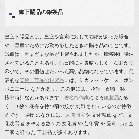
御下賜品の銀製品
皇室下賜品とは、皇室や宮家に対して功績があった場合
や、皇室のためにお勤めをしたときに賜る品のことです。
戦前は、さまざまな品が下賜されましたが、贈答用に特注
されていることもあり、品質的にも素晴らしく、なおかつ
希少で、その価値はたいへん高い品物になっています。代
表的な
美術工芸品の銀製品
には、シガレットケース、ボン
ボニエール などがあり、この他には、花瓶、置物、杯、
懐中時計などがあります。
著名な作家
による
銀製品
が多
く、16枚の花弁を持つ菊の紋が 刻印 されているのが特徴
的です。賜物 のなかには、
人間国宝
や 文化勲章 など、文
化功労者 を称える数々の 文化賞 や 芸術賞 を 受章 した 金
工家 が作った 工芸品 が多くあります。