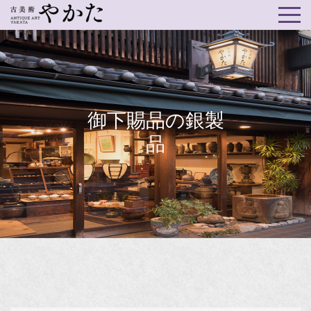
御下賜品の銀製
品