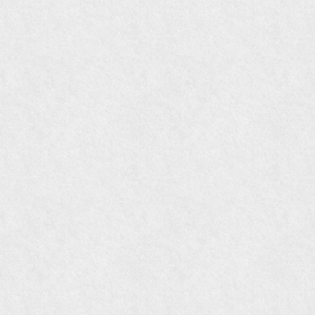
2009年11月 『週刊現代』2009年11月28日号
『Hanako WEST』4月号
『骨董古美術の愉しみ方』（4月16日発行）
『近代盆栽』9月号
『Hanako WEST』11月号
『ORANGE travel』2006年 SUMMER
『婦人画報』2004年9月号
国際交流サービス協会に2017年6月７日紹介頂き
ました。
『Grazia』6月号
『VISIO ビジオ・モノ』5月号
『Hanako WEST』4月号