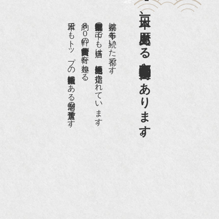
『婦人画報』2012年5月号
日本一、歴史ある
『樋口可南子の古寺散歩』（5月17日発行）
日本でもトップの祇園骨董街にある老舗の骨董店です。
約８０軒の古美術骨董商が軒を連ねる、
京都祇園骨董街の中でも当店は、歴史的保全地区に指定されています。
京都は千年も続いた都です。
NHK「趣味Do楽」とよた真帆さんご来店！【動
画】
京都祇園骨董街にあります。
NHK『美の壺』（4月24日放送）
『和楽』10月号
『Hanako 京都案内』
『FIGARO japon』12月号
『mr partner』2011年2月号
2009年11月 『週刊現代』2009年11月28日号
『Hanako WEST』4月号
『骨董古美術の愉しみ方』（4月16日発行）