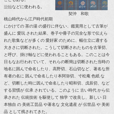
掛軸
などに使われる。
契沖 和歌
桃山時代から江戸時代初期
にかけての 茶の湯 の盛行に伴ない、鑑賞用として古筆が
盛んに 愛玩 された結果、巻子や冊子の完全な形で伝えら
れた歌集などが多くの 愛好家 のために、幅仕立に適する
大きさに切断された。こうして切断されたものを古筆切、
と呼び、掛け軸などに使われることもある。このことは今
日もなお行われていて、それらの断簡は切断された当時の
地名に因んで命名したり、高野切、石山切など、著名な所
有者の名に 因んで命名したり本阿弥切、寸松庵 色紙 な
ど、切断した時に因んで命名したり昭和切、戊辰切、など
する習慣が 伝承 されている。このように 古い時代 から伝
承された 伝統技術 を駆使して 独学 で改良し、新しい 日
本独自 の 美術工芸品 や著名な 文化遺産 が 伝世品 や 美術
品 として残されてきた。