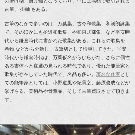
の掛け物、掛け軸となっており、中には高額で取引される
古筆、 掛軸 もある。
古筆のなかで多いのは、万葉集、古今和歌集、和漢朗詠集
で、そのほかにも拾遺和歌集、や和泉式部集、など平安時
代から鎌倉時代に書かれた歌集がある。これらの歌集を
巻物 などから分断し、古筆切として珍重してきた。平安
時代から鎌倉時代は、万葉仮名からひらがな、さらに個性
ある書体へと変遷の見られる時代であり、優れた能筆家と
歌集が存在していた時代で、名品も多い。
著名な作家
とし
ての能筆家としては、小野道風や紀貫之、藤原俊成などが
挙げらる。美術品や骨董品、そして古筆買取させて頂きま
す。