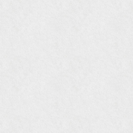
『近代盆栽』9月号
『Hanako WEST』11月号
『ORANGE travel』2006年 SUMMER
『婦人画報』2004年9月号
国際交流サービス協会に2017年6月７日紹介頂き
ました。
『Grazia』6月号
『VISIO ビジオ・モノ』5月号
『Hanako WEST』4月号
『gli』11月号
オレンジページムック『インテリア』No.23
『MORE』12月号
『花時間』7月号