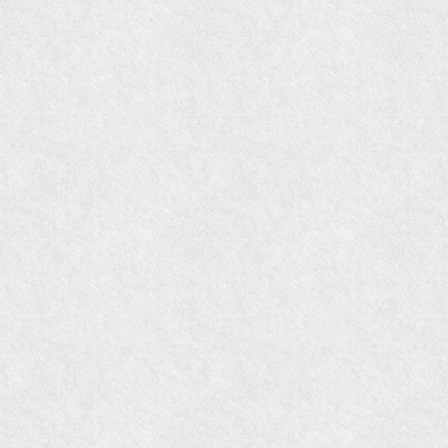
『東京育ちの京都案内』麻生圭子著 文芸春秋刊
『私のアンティーク』