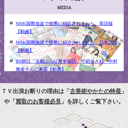
ください
MEDIA
NHK国際放送で世界に紹介されました。英語版
【動画】
NHK国際放送で世界に紹介されました。日本語版
【動画】
BS朝日「京都ぶらり歴史探訪」で紹介され、中村
雅俊さんご来店【動画】
NHK京いちにち「京のええとこ連れてって」取材
【動画】
ＴＶ出演お断りの理由は「
古美術やかたの特長
」
『京都新聞』とKBS京都で鴨東まちなか美術館を
や「
買取のお客様必見
」を詳しくご覧下さい。
紹介頂きました。
『和楽』7月号 樋口可南子さんがお店へ！！