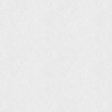
『Hanako WEST』4月号
『gli』11月号
オレンジページムック『インテリア』No.23
『MORE』12月号
『花時間』7月号
『東京育ちの京都案内』麻生圭子著 文芸春秋刊
『私のアンティーク』