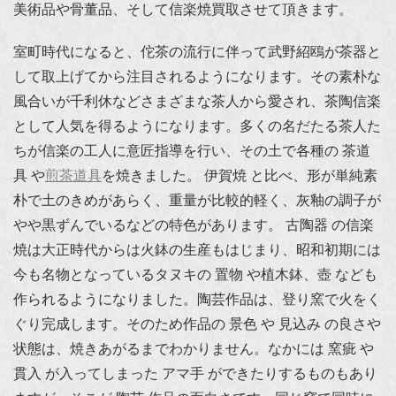
美術品や骨董品、そして信楽焼買取させて頂きます。
室町時代になると、佗茶の流行に伴って武野紹鴎が茶器と
して取上げてから注目されるようになります。その素朴な
風合いが千利休などさまざまな茶人から愛され、茶陶信楽
として人気を得るようになります。多くの名だたる茶人た
ちが信楽の工人に意匠指導を行い、その土で各種の 茶道
具 や
煎茶道具
を焼きました。 伊賀焼 と比べ、形が単純素
朴で土のきめがあらく、重量が比較的軽く、灰釉の調子が
やや黒ずんでいるなどの特色があります。 古陶器 の信楽
焼は大正時代からは火鉢の生産もはじまり、昭和初期には
今も名物となっているタヌキの 置物 や植木鉢、壺 なども
作られるようになりました。陶芸作品は、登り窯で火をく
ぐり完成します。そのため作品の 景色 や 見込み の良さや
状態は、焼きあがるまでわかりません。なかには 窯疵 や
貫入 が入ってしまった アマ手 ができたりするものもあり