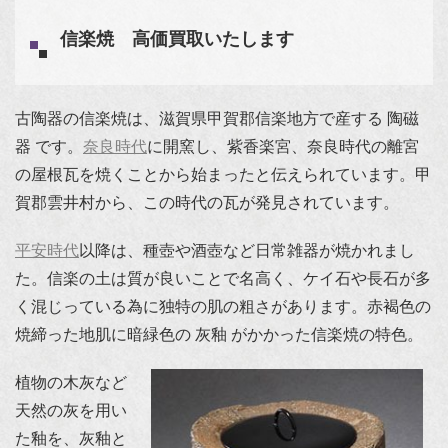
信楽焼 高価買取いたします
古陶器の信楽焼は、滋賀県甲賀郡信楽地方で産する 陶磁
器 です。
奈良時代
に開窯し、紫香楽宮、奈良時代の離宮
の屋根瓦を焼くことから始まったと伝えられています。甲
賀郡雲井村から、この時代の瓦が発見されています。
平安時代
以降は、種壺や酒壺など日常雑器が焼かれまし
た。信楽の土は質が良いことで名高く、ケイ石や長石が多
く混じっている為に独特の肌の粗さがあります。赤褐色の
焼締った地肌に暗緑色の 灰釉 がかかった信楽焼の特色。
植物の木灰など
天然の灰を用い
た釉を、灰釉と