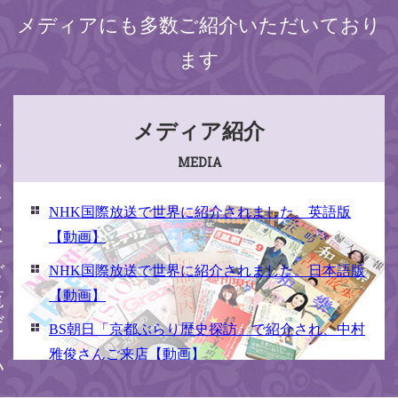
メディアにも多数ご紹介いただいており
ます
ください
メディア紹介
MEDIA
NHK国際放送で世界に紹介されました。英語版
【動画】
NHK国際放送で世界に紹介されました。日本語版
【動画】
BS朝日「京都ぶらり歴史探訪」で紹介され、中村
雅俊さんご来店【動画】
NHK京いちにち「京のええとこ連れてって」取材