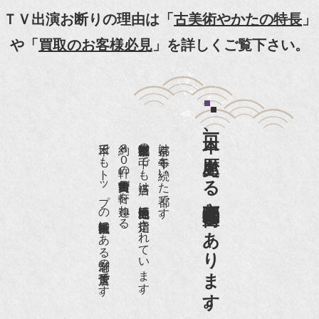
【動画】
ＴＶ出演お断りの理由は「
古美術やかたの特長
」
『京都新聞』とKBS京都で鴨東まちなか美術館を
や「
買取のお客様必見
」を詳しくご覧下さい。
紹介頂きました。
『和楽』7月号 樋口可南子さんがお店へ！！
『婦人画報』2012年5月号
日本一、歴史ある
『樋口可南子の古寺散歩』（5月17日発行）
日本でもトップの祇園骨董街にある老舗の骨董店です。
約８０軒の古美術骨董商が軒を連ねる、
京都祇園骨董街の中でも当店は、歴史的保全地区に指定されています。
京都は千年も続いた都です。
NHK「趣味Do楽」とよた真帆さんご来店！【動
画】
京都祇園骨董街にあります。
NHK『美の壺』（4月24日放送）
『和楽』10月号
『Hanako 京都案内』
『FIGARO japon』12月号