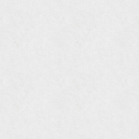
『mr partner』2011年2月号
2009年11月 『週刊現代』2009年11月28日号
『Hanako WEST』4月号
『骨董古美術の愉しみ方』（4月16日発行）
『近代盆栽』9月号
『Hanako WEST』11月号
『ORANGE travel』2006年 SUMMER
『婦人画報』2004年9月号
国際交流サービス協会に2017年6月７日紹介頂き
ました。
『Grazia』6月号
『VISIO ビジオ・モノ』5月号