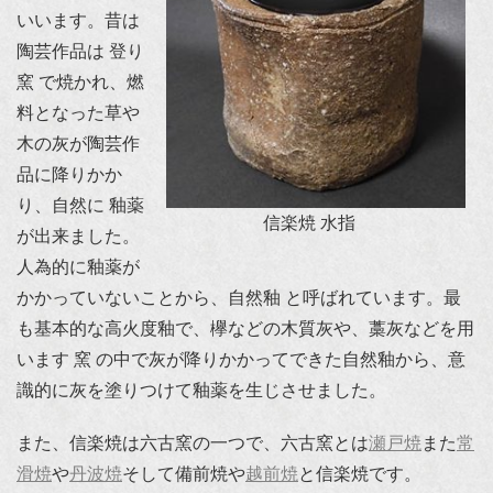
いいます。昔は
陶芸作品は 登り
窯 で焼かれ、燃
料となった草や
木の灰が陶芸作
品に降りかか
り、自然に 釉薬
信楽焼 水指
が出来ました。
人為的に釉薬が
かかっていないことから、自然釉 と呼ばれています。最
も基本的な高火度釉で、欅などの木質灰や、藁灰などを用
います 窯 の中で灰が降りかかってできた自然釉から、意
識的に灰を塗りつけて釉薬を生じさせました。
また、信楽焼は六古窯の一つで、六古窯とは
瀬戸焼
また
常
滑焼
や
丹波焼
そして備前焼や
越前焼
と信楽焼です。