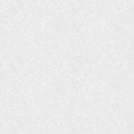
『花時間』7月号
『東京育ちの京都案内』麻生圭子著 文芸春秋刊
『私のアンティーク』