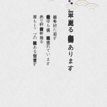
『婦人画報』2012年5月号
日本一、歴史ある
『樋口可南子の古寺散歩』（5月17日発行）
日本でもトップの祇園骨董街にある老舗の骨董店です。
約８０軒の古美術骨董商が軒を連ねる、
京都祇園骨董街の中でも当店は、歴史的保全地区に指定されています。
京都は千年も続いた都です。
NHK「趣味Do楽」とよた真帆さんご来店！【動
画】
京都祇園骨董街にあります。
NHK『美の壺』（4月24日放送）
『和楽』10月号
『Hanako 京都案内』
『FIGARO japon』12月号
『mr partner』2011年2月号
2009年11月 『週刊現代』2009年11月28日号
『Hanako WEST』4月号
『骨董古美術の愉しみ方』（4月16日発行）