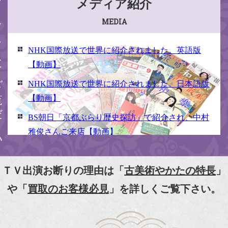
ください
メディア紹介
MEDIA
NHK国際放送で世界に紹介されました。英語版
【動画】
NHK国際放送で世界に紹介されました。日本語版
【動画】
BS朝日「京都ぶらり歴史探訪」で紹介され、中村
雅俊さんご来店【動画】
NHK京いちにち「京のええとこ連れてって」取材
【動画】
ＴＶ出演お断りの理由は「
古美術やかたの特長
」
『京都新聞』とKBS京都で鴨東まちなか美術館を
や「
買取のお客様必見
」を詳しくご覧下さい。
紹介頂きました。
『和楽』7月号 樋口可南子さんがお店へ！！