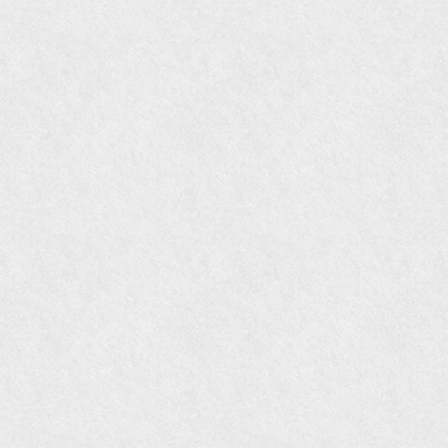
『近代盆栽』9月号
『Hanako WEST』11月号
『ORANGE travel』2006年 SUMMER
『婦人画報』2004年9月号
国際交流サービス協会に2017年6月７日紹介頂き
ました。
『Grazia』6月号
『VISIO ビジオ・モノ』5月号
『Hanako WEST』4月号
『gli』11月号
オレンジページムック『インテリア』No.23
『MORE』12月号