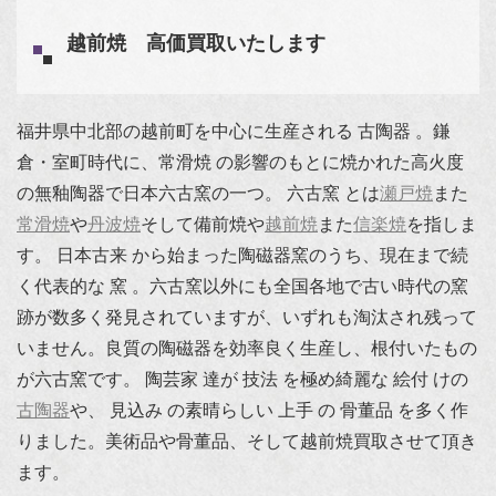
越前焼 高価買取いたします
福井県中北部の越前町を中心に生産される 古陶器 。鎌
倉・室町時代に、常滑焼 の影響のもとに焼かれた高火度
の無釉陶器で日本六古窯の一つ。 六古窯 とは
瀬戸焼
また
常滑焼
や
丹波焼
そして備前焼や
越前焼
また
信楽焼
を指しま
す。 日本古来 から始まった陶磁器窯のうち、現在まで続
く代表的な 窯 。六古窯以外にも全国各地で古い時代の窯
跡が数多く発見されていますが、いずれも淘汰され残って
いません。良質の陶磁器を効率良く生産し、根付いたもの
が六古窯です。 陶芸家 達が 技法 を極め綺麗な 絵付 けの
古陶器
や、 見込み の素晴らしい 上手 の 骨董品 を多く作
りました。美術品や骨董品、そして越前焼買取させて頂き
ます。