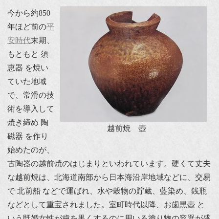
今から約850
年ほど前の
平
安時代
末期、
もともと 須
恵器 を焼い
ていた地域
で、常滑の技
術を導入して
焼き締め 陶
越前焼 壺
磁器 を作り
始めたのが、
古陶器の越前焼のはじまりといわれています。硬くて丈夫
な越前焼は、北海道南部から日本海沿岸地域などに、交易
で 北前船 などで運ばれ、水や穀物の貯蔵、藍染め、銭瓶
などとして重宝されました。室町時代以降、お歯黒壺 と
いう既婚女性が歯を黒くするのに用いる塗り物の容器が盛