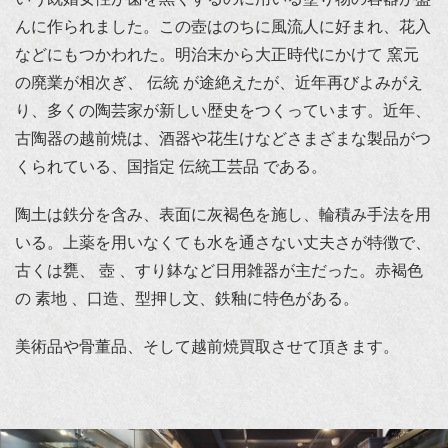
んに作られました。この壺はのちに風流人に好まれ、花入
などにもつかわれた。明治末から大正時代にかけて 窯元
の廃業が相次ぎ、 伝統 が途絶えたが、近年再びよみがえ
り、多くの陶芸家が新しい歴史をつくっています。近年、
古陶器の越前焼は、酒器や花生けなどさまざまな製品がつ
くられている、国指定 伝統工芸品 である。
陶土は鉄分を含み、表面に灰褐色を施し、輪積み手法を用
いる。上薬を用いなくても水を通さない丈夫さが特徴で、
古くは甕、 壺 、すり鉢など日用雑器が主だった。赤褐色
の 素地 、口造、型押し文、鉄釉に特色がある。
美術品や骨董品、そして越前焼買取させて頂きます。