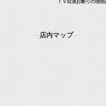
ＴＶ出演お断りの理由
N
N
『
店内マップ
『H
『F
『m
20
『H
『
『