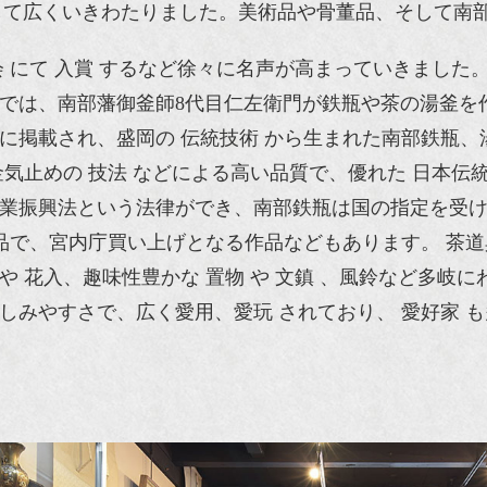
して広くいきわたりました。美術品や骨董品、そして南
会 にて 入賞 するなど徐々に名声が高まっていきました
では、南部藩御釜師8代目仁左衛門が鉄瓶や茶の湯釜を
に掲載され、盛岡の 伝統技術 から生まれた南部鉄瓶
金気止めの 技法 などによる高い品質で、優れた 日本伝
産業振興法という法律ができ、南部鉄瓶は国の指定を受け
作品で、宮内庁買い上げとなる作品などもあります。 茶道
や 花入、趣味性豊かな 置物 や 文鎮 、風鈴など多岐
しみやすさで、広く愛用、愛玩 されており、 愛好家 