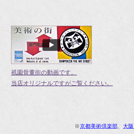
『H
『O
『婦
国
『G
『V
祇園骨董街の動画です。
『H
当店オリジナルですがご覧ください。
『g
オ
『M
※
京都美術倶楽部
、
大阪
『