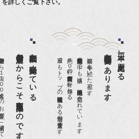
」を詳しくご覧下さい。
老舗骨董店だからこそ高価買取出来るのです。
京都祇園で小売販売している
京都祇園骨董街にあります。
日本一、歴史ある
日１００名近くのお客様がご来店頂いております。
日本でもトップの祇園骨董街にある老舗の骨董店です。
約８０軒の古美術骨董商が軒を連ねる、
京都祇園骨董街の中でも当店は、歴史的保全地区に指定されています。
京都は千年も続いた都です。