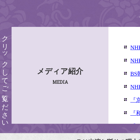
クリックしてご覧ください
N
N
メディア紹介
B
MEDIA
N
『
『
『婦
『