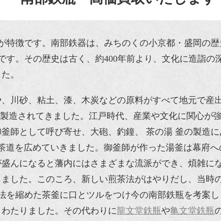
色が特徴です。南部鉄器は、みちのくの小京都・盛岡の
です。その歴史は古く、約400年前より、文化に造詣の
した。
や、川砂、粘土、漆、木炭などの原料がすべて地元で産
器が製造されてきました。江戸時代、産業や文化に関心が
釜師として呼び寄せ、大砲、釣鐘、 茶の湯 釜の製造に
茶道を広めていきました。御釜師が作った湯釜は幕府へ
盛んになると藩内にはさまざまな流派ができ、煩雑にな
りました。このころ、新しい煎茶法がはやりだし、当時
寸法を縮めた茶釜に口とツルをつけ今の南部鉄瓶を考案し
きわたりました。その代わりに
龍文堂鉄瓶
や
亀文堂鉄瓶