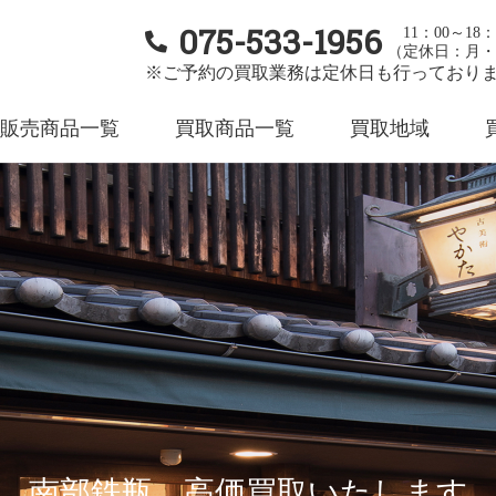
075-533-1956
11：00～18：
（定休日：月・
※ご予約の買取業務は定休日も行っており
販売商品一覧
買取商品一覧
買取地域
南部鉄瓶 高価買取いたします