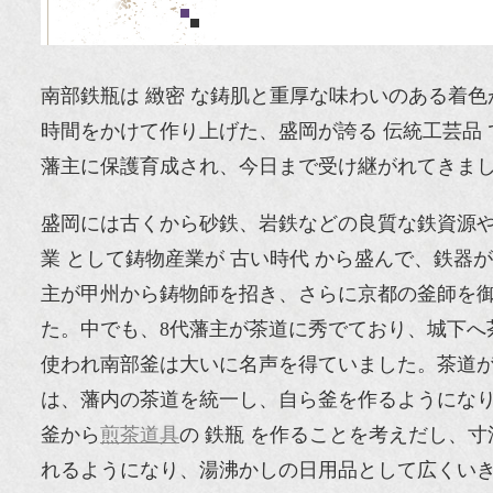
南部鉄瓶は 緻密 な鋳肌と重厚な味わいのある着
時間をかけて作り上げた、盛岡が誇る 伝統工芸品 
藩主に保護育成され、今日まで受け継がれてきま
盛岡には古くから砂鉄、岩鉄などの良質な鉄資源
業 として鋳物産業が 古い時代 から盛んで、鉄
主が甲州から鋳物師を招き、さらに京都の釜師を御
た。中でも、8代藩主が茶道に秀でており、城下へ
使われ南部釜は大いに名声を得ていました。茶道が
は、藩内の茶道を統一し、自ら釜を作るようにな
釜から
煎茶道具
の 鉄瓶 を作ることを考えだし、
れるようになり、湯沸かしの日用品として広くい