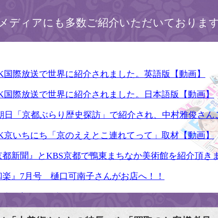
メディアにも多数ご紹介いただいておりま
HK国際放送で世界に紹介されました。英語版【動画】
HK国際放送で世界に紹介されました。日本語版【動画】
S朝日「京都ぶらり歴史探訪」で紹介され、中村雅俊さん
HK京いちにち「京のええとこ連れてって」取材【動画】
京都新聞』とKBS京都で鴨東まちなか美術館を紹介頂き
和楽』7月号 樋口可南子さんがお店へ！！
人画報』2012年5月号
樋口可南子の古寺散歩』（5月17日発行）