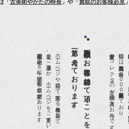
は「
古美術やかたの特長
」や「
買取のお客様必見
HK「趣味Do楽」とよた真帆さんご来店！【動画】
HK『美の壺』（4月24日放送）
和楽』10月号
第一と考えております。
買取依頼のお客様に納得して頂くことを
anako 京都案内』
京都祇園で昭和５６年に開業、長年の信頼と実績があります。
是非、ご来店頂くか、ホームページをご覧下さい。
ホームページや店頭にて販売する価格を提示して、買取りさせて頂いております。
愛好家やコレクターの方が品物の入荷をお待ちです。
店頭には買取商品を常時２０００点以上展示販売しており、
世界各国から１
IGARO japon』12月号
r partner』2011年2月号
09年11月 『週刊現代』2009年11月28日号
anako WEST』4月号
骨董古美術の愉しみ方』（4月16日発行）
近代盆栽』9月号