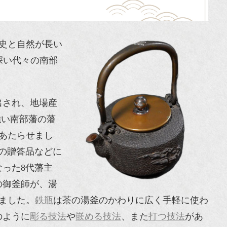
歴史と自然が長い
深い代々の南部
出され、地場産
強い南部藩の藩
あたらせまし
の贈答品などに
った8代藩主
の御釜師が、湯
ました。
鉄瓶
は茶の湯釜のかわりに広く手軽に使わ
のように
彫る技法
や
嵌める技法
、また
打つ技法
があ