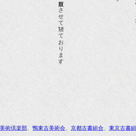
anako WEST』11月号
RANGE travel』2006年 SUMMER
人画報』2004年9月号
際交流サービス協会に2017年6月７日紹介頂きました。
razia』6月号
ISIO ビジオ・モノ』5月号
anako WEST』4月号
li』11月号
レンジページムック『インテリア』No.23
ORE』12月号
美術倶楽部
、
鴨東古美術会
、
京都古書組合
、
東京古書
花時間』7月号