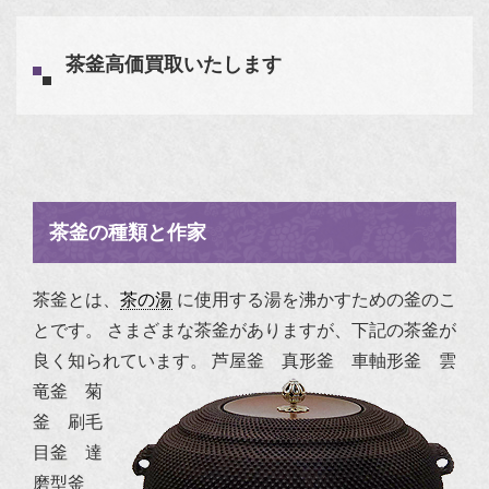
茶釜高価買取いたします
茶釜の種類と作家
茶釜とは、
茶の湯
に使用する湯を沸かすための釜のこ
とです。
さまざまな茶釜がありますが、下記の茶釜が
良く知られています。
芦屋釜 真形釜 車軸形釜 雲
竜釜 菊
釜 刷毛
目釜 達
磨型釜