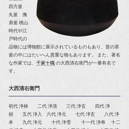
四方釜
丸釜 撫
肩釜
桃山
時代や江
戸時代の
品物には博物館に展示されているものもあり、昔の茶
釜の中にはたいへん貴重な物もあります。
また、
著名
な作家
では、
千家十職
の
大西清右衛門
が一番有名で
す。
大西清右衛門
初代 浄林 二代 浄清 三代 浄玄 四代 浄
頓 五代 浄入 六代 浄元 七代 浄玄 八代 浄
本 九代 浄元 十代 浄雪 十一代 浄寿 十二