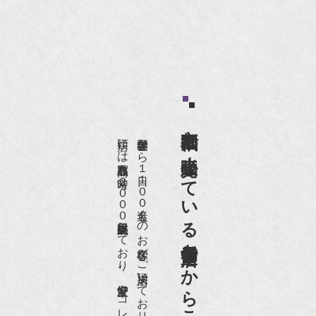
京都祇園で小売販売している
店頭には買取商品を常時２０００点以上展示販売しており、
世界各国から１日１００名近くのお客様がご来店頂いております。