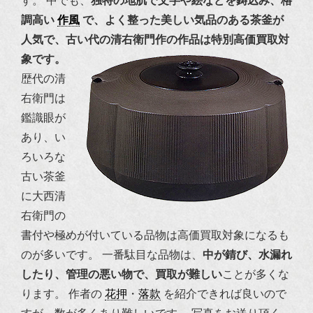
す。
中でも、
独特の地肌で文字や絵などを鋳込み、格
調高い
作風
で、よく整った美しい気品のある茶釜が
人気で、古い代の清右衛門作の作品は特別高価買取対
象です。
歴代の清
右衛門は
鑑識眼が
あり、い
ろいろな
古い茶釜
に大西清
右衛門の
書付や極めが付いている品物は高価買取対象になるも
のが多いです。
一番駄目な品物は、
中が錆び、水漏れ
したり、管理の悪い物で、買取が難しい
ことが多くな
ります。
作者の
花押
・
落款
を紹介できれば良いので