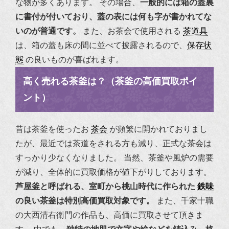
な物が多くあります。
その場合、
一般的には箱の蓋裏
に書付が付いており、蓋の表には何も字が書かれてな
いのが普通です。
また、お茶会で使用される
茶道具
は、箱の蓋も床の間に並べて披露されるので、
保存状
態
の良いものが喜ばれます。
高く売れる茶釜は？（茶釜の高価買取ポイ
ント）
昔は茶釜を使ったお
茶会
が頻繁に開かれておりまし
たが、最近では茶道をされる方も減り、正式な茶会は
すっかり少なくなりました。
当然、茶釜や風炉の需要
が減り、全体的に買取価格が値下がりしております。
芦屋釜と呼ばれる、室町から桃山時代に作られた
鉄味
の良い茶釜は特別高価買取対象です。
また、千家十職
の大西清右衛門の作品も、高価に買取させて頂きま