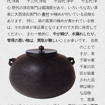
代 浄典 十三代 浄長 十四代 浄中 十五代 浄
心
歴代の清右衛門は鑑識眼があり、いろいろな古い茶
釜に大西清右衛門の
書付
や極めが付いている品物も
あります。
特に、箱の蓋裏の極めが書かれている物
は、それ自体が保証書となりますので大切に保管して
ください。
また一般的に、
中が錆び、水漏れしたり、
管理の悪い物は、買取が難しい
ことが多いです。
当然
のことで
すが、
表
千家
や
裏
千家
の宗
匠が箱書
された品
物は確か
な品物
で、貴重