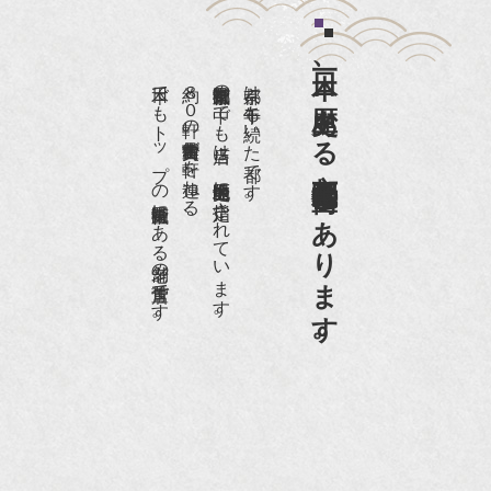
日本一、歴史ある
日本でもトップの祇園骨董街にある老舗の骨董店です。
約８０軒の古美術骨董商が軒を連ねる、
京都祇園骨董街の中でも当店は、歴史的保全地区に指定されています。
京都は千年も続いた都です。
京都祇園骨董街にあります。