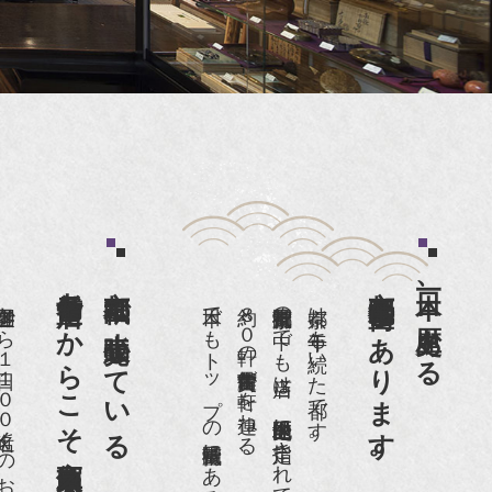
老舗骨董店だからこそ高価買取出来るのです。
京都祇園で小売販売している
京都祇園骨董街にあります。
日本一、歴史ある
日１００名近くのお客様がご来店頂いております。
日本でもトップの祇園骨董街にある老舗の骨董店です。
約８０軒の古美術骨董商が軒を連ねる、
京都祇園骨董街の中でも当店は、歴史的保全地区に指定されています。
京都は千年も続いた都です。