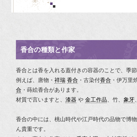
香合の種類と作家
香合とは香を入れる蓋付きの容器のことで、季節
例えば、
唐物
・
祥瑞
香合
・
古染付
香合
・
伊万里
合
・
蒔絵
香合があります。
材質で言いますと、
漆器
や
金工作品
、竹、
象牙
香合の中には、桃山時代や江戸時代の品物で博物
ん貴重です。