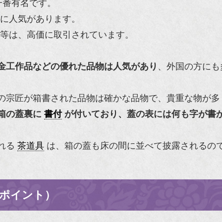
一番有名です。
に人気があります。
等は、高価に取引されています。
金工作品などの優れた品物は人気があり
、外国の方にも
の宗匠が箱書された品物は確かな品物で、貴重な物が多
箱の蓋裏に
書付
が付いており、蓋の表には何も字が書
れる
茶道具
は、箱の蓋も床の間に並べて披露されるの
ポイント）