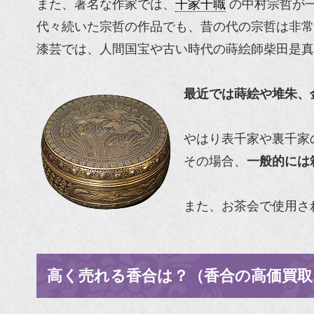
また、
著名な作家
では、
千家十職
の
中村宗哲
が
代々続いた宗哲の作品でも、昔の代の宗哲は非常
漆芸
では、
人間国宝
や古い時代の蒔絵師
柴田是真
最近では蒔絵や堆朱、
やはり
表千家
や
裏千家
その場合、
一般的には
また、お茶会で使用さ
高く売れる香合は？（香合の高価買取