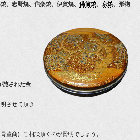
部焼、志野焼、
信楽焼
、
伊賀焼
、
備前焼
、
京焼
、形物
が施された金
説明させて頂き
術骨董商にご相談頂くのが賢明でしょう。