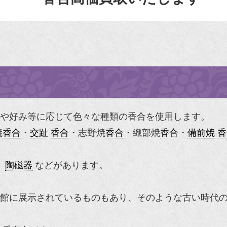
や好み等に応じて色々な種類の香合を使用します。
焼
香合
・
交趾
香合
・
志野焼
香合
・
織部焼
香合
・
備前焼
香
、
陶磁器
などがあります。
館に展示されているものもあり、そのような古い時代