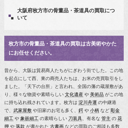
大阪府枚方市の骨董品・茶道具の買取につ
いて
枚方市の骨董品・茶道具の買取は古美術やかた
にお任せください。
昔から、大阪は貿易商人たちがにぎわう街でした。この地
を起点にして西、東の商売人たちは、お米の売買取引をし
ました。「天下の台所」と言われ、全国の藩の蔵屋敷があ
り、様々な物資や素晴らしい
文化遺産
や
美術品
がこの地
に持ち込れ残されています。枚方は
淀川舟運
の中継港
で、
武家屋敷
や旧家のお宅も多く、
鍔
や
小柄
など
彫金
細工
や
象嵌細工
の素晴らしい
刀装具
、有名な
管主
の
花
押
や
落款
が書かれた
古書画
などの買取のご相談も多数