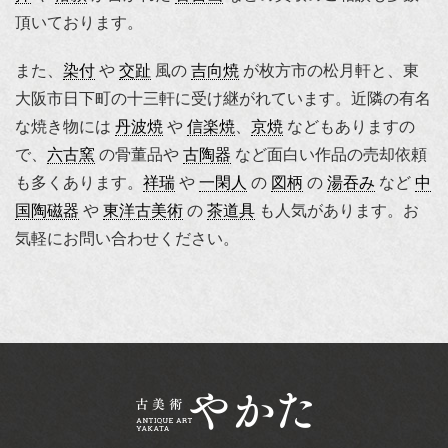
頂いております。
また、
染付
や
交趾
風の
吉向焼
が枚方市の松月軒と、東
大阪市日下町の十三軒に受け継がれています。近隣の有名
な焼き物には
丹波焼
や
信楽焼
、
京焼
などもありますの
で、
六古窯
の骨董品や
古陶器
など面白い作品の売却依頼
も多くあります。
祥瑞
や
一閑人
の
図柄
の
湯吞み
など
中
国陶磁器
や
東洋古美術
の
茶道具
も人気があります。お
気軽にお問い合わせください。