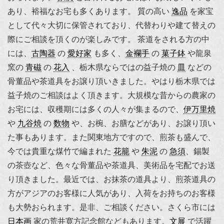
あり、裕福なお宅も多くあります。 質の高い
逸品
を家宝
として代々大切に保管されており、代替わりや建て替えの
際にご相談を頂くのが楽しみです。 茶道をされる方の中
には、
古陶器
の
愛好家
も多く、
金襴手
の
菓子鉢
や
龍泉
窯
の
青磁
の
花入
、栃木県ならではの益子焼の
皿
などの
骨董品や茶道具をお譲り頂いきました。やはり栃木県では
益子焼のご相談はよく頂きます。大規模な昔からの農家の
お宅には、収穫期には多くの人々が集まるので、
伊万里焼
や
九谷焼
の
数物
や、お椀、お膳などがあり、お譲り頂い
た事もあります。また関東地方ですので、煎茶も盛んで、
今では貴重な煤竹で編まれた
花籠
や
朱泥
の
急須
、錫製
の茶壺など、色々な骨董品や茶道具、美術品を宅配でお送
り頂きました。最近では、お抹茶の道具より、煎茶道具の
方がアジアのお客様に人気があり、入荷をお持ちのお客様
も大勢おられます。是非、ご相談ください。さくら市には
日本画
家の荒井寛方記念館などもあります。
文展
で活躍