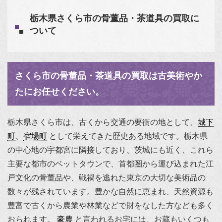
栃木県さくら市の骨董品・茶道具の買取に
ついて
さくら市の骨董品・茶道具の買取は古美術やか
たにお任せください。
栃木県さくら市は、古くから交通の要衝の地として、
城下
町
、
宿場町
として栄えてきた歴史ある地域です。栃木県
の中心地の宇都宮に隣接しており、茨城にも近く、これら
主要な都市のベットタウンで、首都圏から運び込まれた江
戸文化の骨董品や、戦禍を逃れた東京の大切な美術品の
数々が残されています。豊かな自然に恵まれ、天然資源も
豊富で古くから農業や林業などで財をなした方なども多く
おられます。
豪農
と言われるお宅には、お蔵もいくつも