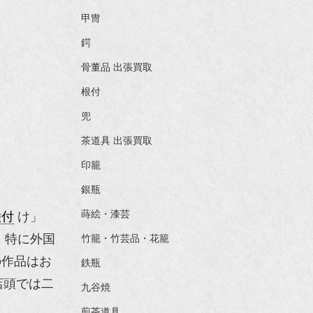
甲冑
鍔
骨董品 出張買取
根付
兜
茶道具 出張買取
印籠
銀瓶
蒔絵・漆芸
絵付
け」
、特に外国
竹籠・竹芸品・花籠
作品はお
鉄瓶
店頭では二
九谷焼
。
煎茶道具