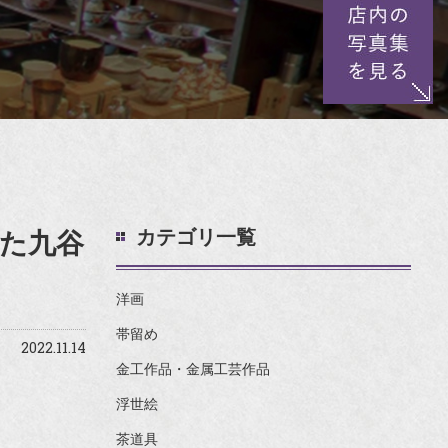
カテゴリ一覧
た九谷
洋画
帯留め
2022.11.14
金工作品・金属工芸作品
浮世絵
茶道具