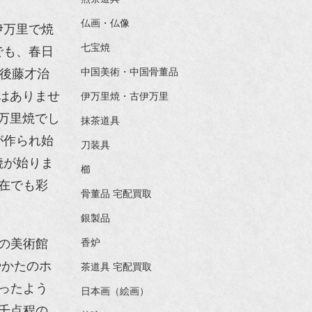
仏画・仏像
伊万里で焼
七宝焼
でも、春日
だ後藤才治
中国美術・中国骨董品
はありませ
伊万里焼・古伊万里
伊万里焼でし
抹茶道具
が作られ始
刀装具
焼が始りま
櫛
在でも彩
骨董品 宅配買取
銀製品
の美術館
香炉
やかたのホ
茶道具 宅配買取
ったよう
日本画（絵画）
千点程の