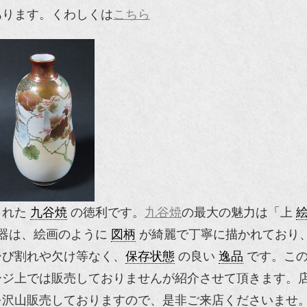
あります。くわしくは
こちら
られた
九谷焼
の徳利です。
九谷焼
の最大の魅力は「上
器は、絵画のように
図柄
が綺麗で丁寧に描かれており
ひび割れや欠け等なく、
保存状態
の良い
逸品
です。この
ージ上では販売しておりませんが紹介させて頂きます。
を沢山販売しておりますので、是非ご来店くださいませ