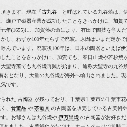
て頂きます。現在「
古九谷
」と呼ばれている九谷焼は、
に、瀬戸で磁器産業が成功したことをきっかけに、加賀
年(1655)に、加賀藩の命により、有田で陶技を学ん
かし、わずか100年たらずで廃窯。原因はいまだ定かで
と呼んでいます。廃窯後100年は、日本の陶器といえば
功したことをきっかけに、加賀でも、春日山焼や若杉焼
、大聖寺藩でも九谷焼再興が始まり、通称大聖寺の九谷
有名となり、大量の九谷焼が海外へ輸出されました。現
人気です。
おられた
古陶器
が残っており、千葉県千葉市の千葉市花
無く、
骨董品
や
茶道具
の古陶器を販売している古美術
です。お爺さんは九谷焼や
伊万里焼
の古陶器がお好きだ
て頂きました。古美術やかたでは、ホームページで常時二