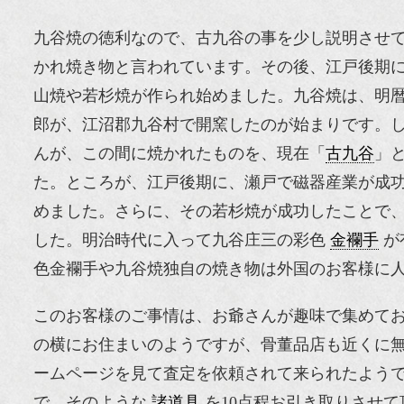
九谷焼の徳利なので、古九谷の事を少し説明させ
かれ焼き物と言われています。その後、江戸後期
山焼や若杉焼が作られ始めました。九谷焼は、明暦元
郎が、江沼郡九谷村で開窯したのが始まりです。し
んが、この間に焼かれたものを、現在「
古九谷
」
た。ところが、江戸後期に、瀬戸で磁器産業が成
めました。さらに、その若杉焼が成功したことで
した。明治時代に入って九谷庄三の彩色
金襴手
が
色金襴手や九谷焼独自の焼き物は外国のお客様に
このお客様のご事情は、お爺さんが趣味で集めて
の横にお住まいのようですが、骨董品店も近くに
ームページを見て査定を依頼されて来られたよう
で、そのような
諸道具
を10点程お引き取りさせ