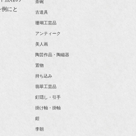
茶碗
を例にと
古道具
珊瑚工芸品
アンティーク
美人画
陶芸作品・陶磁器
置物
持ち込み
翡翠工芸品
釘隠し・引手
掛け軸・掛軸
鎧
李朝