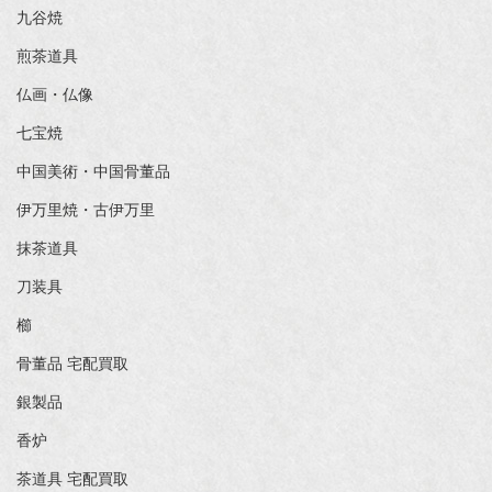
九谷焼
煎茶道具
仏画・仏像
七宝焼
中国美術・中国骨董品
伊万里焼・古伊万里
抹茶道具
刀装具
櫛
骨董品 宅配買取
銀製品
香炉
茶道具 宅配買取