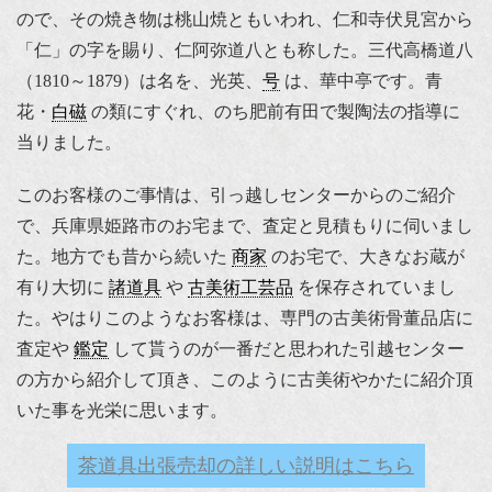
ので、その焼き物は桃山焼ともいわれ、仁和寺伏見宮から
「仁」の字を賜り、仁阿弥道八とも称した。三代高橋道八
（1810～1879）は名を、光英、
号
は、華中亭です。青
花・
白磁
の類にすぐれ、のち肥前有田で製陶法の指導に
当りました。
このお客様のご事情は、引っ越しセンターからのご紹介
で、兵庫県姫路市のお宅まで、査定と見積もりに伺いまし
た。地方でも昔から続いた
商家
のお宅で、大きなお蔵が
有り大切に
諸道具
や
古美術工芸品
を保存されていまし
た。やはりこのようなお客様は、専門の古美術骨董品店に
査定や
鑑定
して貰うのが一番だと思われた引越センター
の方から紹介して頂き、このように古美術やかたに紹介頂
いた事を光栄に思います。
茶道具出張売却の詳しい説明はこちら