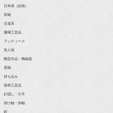
日本画（絵画）
茶碗
古道具
珊瑚工芸品
アンティーク
美人画
陶芸作品・陶磁器
置物
持ち込み
翡翠工芸品
釘隠し・引手
掛け軸・掛軸
鎧