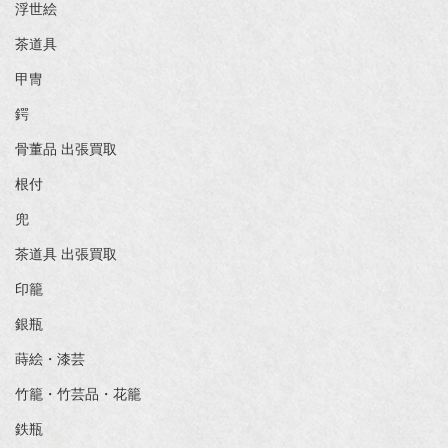
浮世絵
茶道具
甲冑
鍔
骨董品 出張買取
根付
兜
茶道具 出張買取
印籠
銀瓶
蒔絵・漆芸
竹籠・竹芸品・花籠
鉄瓶