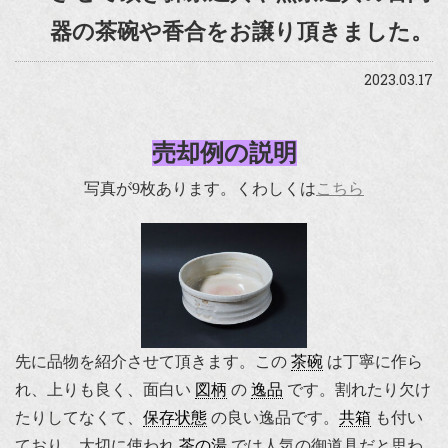
器の茶碗や香合をお譲り頂きました。
2023.03.17
売却例の説明
写真が9枚あります。くわしくは
こちら
先に品物を紹介させて頂きます。この
茶碗
は丁寧に作ら
れ、上りも良く、面白い
図柄
の
逸品
です。割れたり欠け
たりしてなくて、
保存状態
の良い逸品です。
共箱
も付い
ており、大切に使われ
茶の湯
では人気の御道具だと思わ