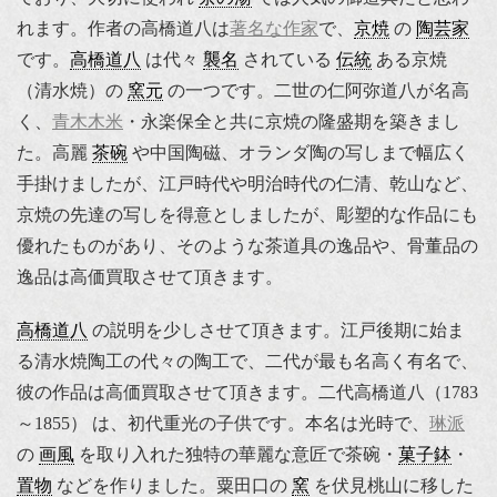
れます。作者の高橋道八は
著名な作家
で、
京焼
の
陶芸家
です。
高橋道八
は代々
襲名
されている
伝統
ある京焼
（清水焼）の
窯元
の一つです。二世の仁阿弥道八が名高
く、
青木木米
・永楽保全と共に京焼の隆盛期を築きまし
た。高麗
茶碗
や中国陶磁、オランダ陶の写しまで幅広く
手掛けましたが、江戸時代や明治時代の仁清、乾山など、
京焼の先達の写しを得意としましたが、彫塑的な作品にも
優れたものがあり、そのような茶道具の逸品や、骨董品の
逸品は高価買取させて頂きます。
高橋道八
の説明を少しさせて頂きます。江戸後期に始ま
る清水焼陶工の代々の陶工で、二代が最も名高く有名で、
彼の作品は高価買取させて頂きます。二代高橋道八（1783
～1855） は、初代重光の子供です。本名は光時で、
琳派
の
画風
を取り入れた独特の華麗な意匠で茶碗・
菓子鉢
・
置物
などを作りました。粟田口の
窯
を伏見桃山に移した