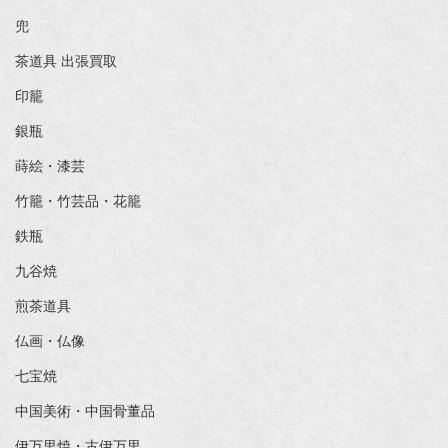
兜
茶道具 出張買取
印籠
銀瓶
蒔絵・漆芸
竹籠・竹芸品・花籠
鉄瓶
九谷焼
煎茶道具
仏画・仏像
七宝焼
中国美術・中国骨董品
伊万里焼・古伊万里