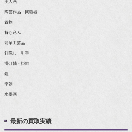
美人画
陶芸作品・陶磁器
置物
持ち込み
翡翠工芸品
釘隠し・引手
掛け軸・掛軸
鎧
李朝
水墨画
最新の買取実績