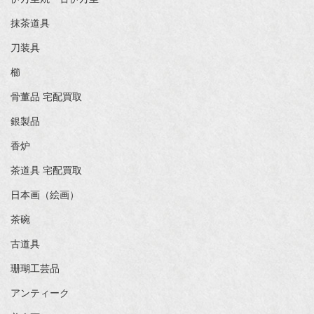
抹茶道具
刀装具
櫛
骨董品 宅配買取
銀製品
香炉
茶道具 宅配買取
日本画（絵画）
茶碗
古道具
珊瑚工芸品
アンティーク