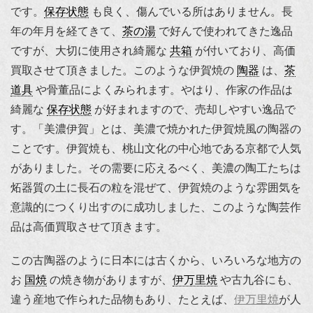
です。
保存状態
も良く、傷んでいる所はありません。長
年の年月を経てきて、
茶の湯
で好んで使われてきた逸品
ですが、大切に使用され綺麗な
共箱
が付いており、高価
買取させて頂きました。このような伊賀焼の
陶器
は、
茶
道具
や骨董品によくみられます。やはり、作家の作品は
綺麗な
保存状態
が好まれますので、売却しやすい逸品で
す。「美濃伊賀」とは、美濃で焼かれた伊賀焼風の陶器の
ことです。伊賀焼も、桃山文化の中心地である京都で人気
がありました。その需要に応えるべく、美濃の陶工たちは
炻器質の土に長石の粒を混ぜて、伊賀焼のような雰囲気を
意識的につくり出すのに成功しました、このような陶芸作
品は高価買取させて頂きます。
この古陶器のように日本には古くから、いろいろな地方の
お
国焼
の焼き物がありますが、
伊万里焼
や古九谷にも、
違う産地で作られた品物もあり、たとえば、
伊万里焼
が人