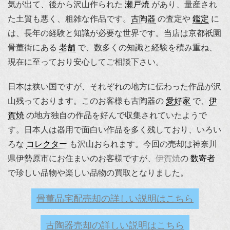
気が出て、後から沢山作られた
瀬戸焼
があり、量産され
た土質も悪く、粗雑な作品です。
古陶器
の査定や
鑑定
に
は、長年の経験と知識が必要な世界です。当店は京都祇園
骨董街にある
老舗
で、数多くの知識と経験を積み重ね、
現在に至っており安心してご相談下さい。
日本は狭い国ですが、それぞれの地方に伝わった作品が沢
山残っております。このお客様も古陶器の
愛好家
で、
伊
賀焼
の地方独自の作品を好んで収集されていたようで
す。日本人は器用で面白い作品を多く残しており、いろい
ろな
コレクター
も沢山おられます。今回の売却は神奈川
県伊勢原市にお住まいのお客様ですが、
伊賀焼
の
数寄者
で珍しい品物や楽しい品物の買取となりました。
骨董品宅配売却の詳しい説明はこちら
古陶器売却の詳しい説明はこちら