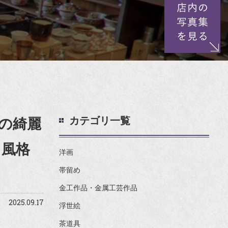
カテゴリ一覧
の綺麗
と風格
洋画
帯留め
金工作品・金属工芸作品
2025.09.17
浮世絵
茶道具