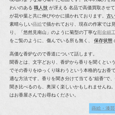
わいのある
職人技
が冴える 名品で高価買取させ
が花や葉と共に伸びやかに描かれております。
古
素晴らしい
蒔絵
で描かれており、現在の作家では
り、「悠然見南山」のように菊型の丁寧な
彫金細
をご覧のように、傷んでいる所も無く、
保存状態
高価な香炉なので香道について話します。
聞香とは、文字どおり、香炉から香りを聞くとい
でその香りをゆっくり味わうという本格的なお香
適な方法です。香りを聞き分けて当てる"組香"で
聞き比べるのも、奥深く楽しいかもしれませんね
はお香屋さんでお尋ねください。
蒔絵・漆芸