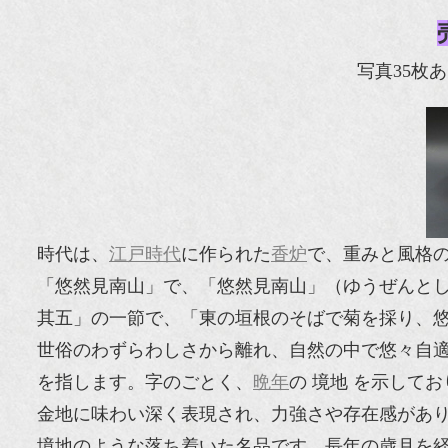
写真35枚
時代は、
江戸時代
に作られた
香炉
で、重みと風格
「悠然見南山」で、「悠然見南山」（ゆうぜんと
其五」の一節で、「東の垣根のそばで菊を採り、
世俗のわずらわしさから離れ、自然の中で悠々自
を指します。字のごとく、
晩年
の 境地 を示して
金地に味わい深く表現され、力強さや存在感があ
境地のような落ち着いた名品です。長年の歳月を