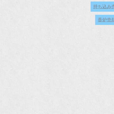
持ち込み
香炉売